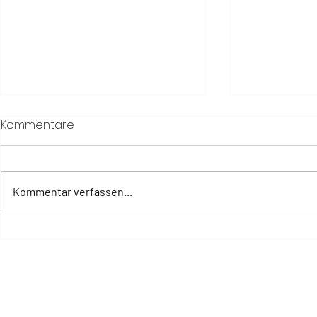
Kommentare
Kommentar verfassen...
Warum Erholung heute
The Way of
mehr braucht als eine
Senses unt
Auszeit
Frauengesu
Lebenspha