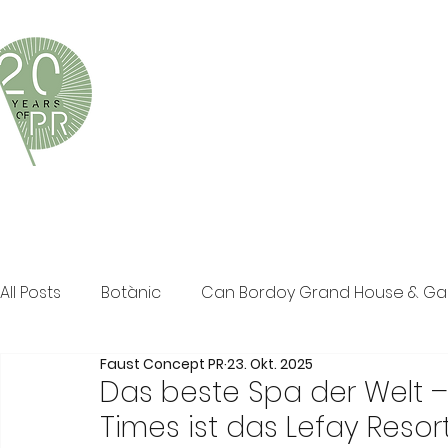
Faust Concept PR ist eine exklusive Boutique-PR-Age
und persönliche Beratung in den Bereichen Tourismus,
Klassische PR im Print Bereich, Events sowie Social M
All Posts
Botànic
Can Bordoy Grand House & G
Faust Concept PR
23. Okt. 2025
The Ozen Collection
Faust Concept PR
Pos
Das beste Spa der Welt –
Times ist das Lefay Resor