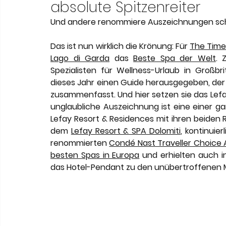
Meneghetti Wine Hotel & Winery
Karriere
L
absolute Spitzenreiter
Und andere renommiere Auszeichnungen sch
Son Moli Country House
Vestige Collection
Das ist nun wirklich die Krönung: Für 
The Time
Lago di Garda
das
Beste Spa der Welt
. 
Spezialisten für Wellness-Urlaub in Großb
dieses Jahr einen Guide herausgegeben, der
zusammenfasst. Und hier setzen sie das Lefay
unglaubliche Auszeichnung ist eine einer gan
Lefay Resort & Residences mit ihren beiden 
dem 
Lefay Resort & SPA Dolomiti
, kontinuier
renommierten 
Condé Nast Traveller Choice
besten Spas in Europa
 und erhielten auch 
das Hotel-Pendant zu den unübertroffenen Mi