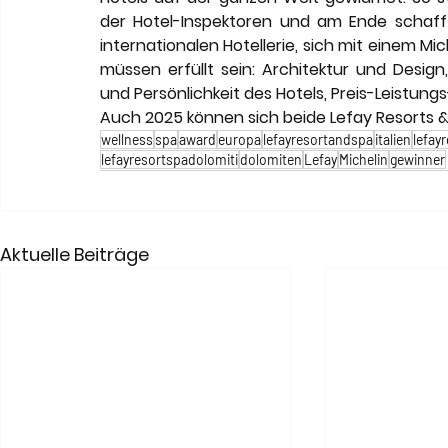
der Hotel-Inspektoren und am Ende schaff
internationalen Hotellerie, sich mit einem Mi
müssen erfüllt sein: Architektur und Design
und Persönlichkeit des Hotels, Preis-Leistungs-
Auch 2025 können sich beide Lefay Resorts &
wellness
spa
award
europa
lefayresortandspa
italien
lefay
lefayresortspadolomiti
dolomiten
Lefay
Michelin
gewinner
Aktuelle Beiträge