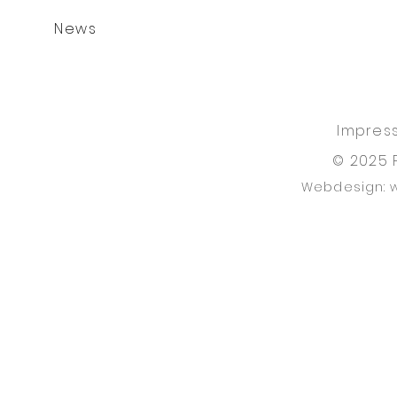
News
Impres
© 2025 
Webdesign: 