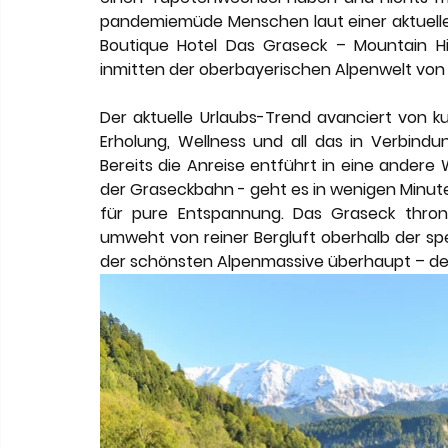
Meneghetti Wine Hotel & Winery
Karriere
L
pandemiemüde Menschen laut einer aktuelle
Boutique Hotel Das Graseck – Mountain Hi
inmitten der oberbayerischen Alpenwelt von G
Son Moli Country House
Vestige Collection
Der aktuelle Urlaubs-Trend avanciert von ku
Erholung, Wellness und all das in Verbindu
Bereits die Anreise entführt in eine andere 
der Graseckbahn - geht es in wenigen Minuten h
für pure Entspannung. Das Graseck thron
umweht von reiner Bergluft oberhalb der spe
der schönsten Alpenmassive überhaupt – de