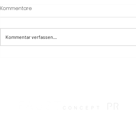
Kommentare
Kommentar verfassen...
Tripadvisor „Best of the
Herzlichen
Best“: DAS GRASECK erneut
DAS GRASECK
unter den besten Hotels
Geburtsta
weltweit