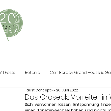
Faust Concept PR ist eine exklusive Boutique-PR-Age
und persönliche Beratung in den Bereichen Tourismus,
Klassische PR im Print Bereich, Events sowie Social M
All Posts
Botànic
Can Bordoy Grand House & G
Faust Concept PR
20. Juni 2022
The Ozen Collection
Faust Concept PR
Pos
Das Graseck: Vorreiter in
Sich verwöhnen lassen, Entspannung finden
einen Tapetenwechsel haben und nichts me