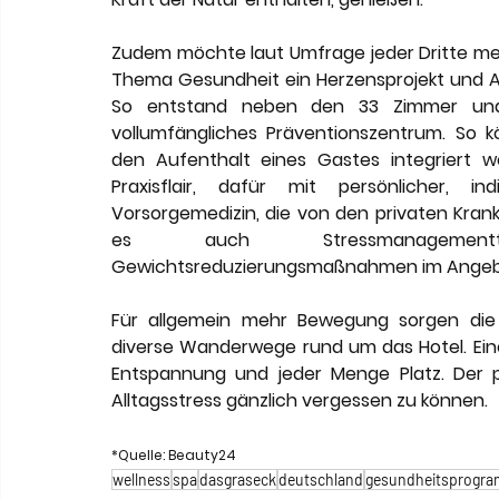
Zudem möchte laut Umfrage jeder Dritte mehr
Thema Gesundheit ein Herzensprojekt und An
So entstand neben den 33 Zimmer und 
vollumfängliches Präventionszentrum. So 
den Aufenthalt eines Gastes integriert 
Praxisflair, dafür mit persönlicher, in
Vorsorgemedizin, die von den privaten Kra
es auch Stressmanagementtr
Gewichtsreduzierungsmaßnahmen im Angeb
Für allgemein mehr Bewegung sorgen die F
diverse Wanderwege rund um das Hotel. Eines 
Entspannung und jeder Menge Platz. Der 
Alltagsstress gänzlich vergessen zu können.
*Quelle: Beauty24
wellness
spa
dasgraseck
deutschland
gesundheitsprogr