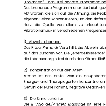
„Loslassen“ – das Drei-Nächte-Programm: ind
Das brandneue Programm orientiert sich gezie
Aktivitäten, die sich auf die Atmung, die Re
eigenen Selbst konzentrieren, um den tiefere
Herz, die Quelle von allem, zu erleuchten
Vibrationsmusik in verschiedenen Frequenzen 
1)   Abwehr abbauen
Das Ritual 
Prima di Vera
 hilft, die Abwehr a
auf das Zuhören vor. Die „energetisierende“
die Lebensenergie frei durch den Körper fließ
2)   Konzentration auf den Atem
Atmen ist das erste, was ein neugebore
Energie- und Therapiegarten konzentrieren s
Gefühl der Ruhe kommt, negative Gedanken
3)   Die Sinne schärfen
Die 
Il Volo dell'Angelo-Massage
 ist eine R