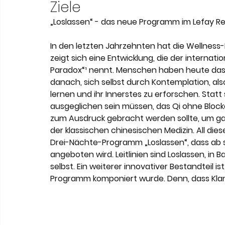
Meneghetti Wine Hotel & Winery
Karriere
L
Ziele
„Loslassen“ - das neue Programm im Lefay Re
Son Moli Country House
Vestige Collection
In den letzten Jahrzehnten hat die Wellness
zeigt sich eine Entwicklung, die der internat
Paradox“
¹
 nennt. Menschen haben heute das 
danach, sich selbst durch Kontemplation, als
lernen und ihr Innerstes zu erforschen. Statt 
ausgeglichen sein müssen, das Qi ohne Blocka
zum Ausdruck gebracht werden sollte, um ganz
der klassischen chinesischen Medizin. All dies
Drei-Nächte-Programm 
„Loslassen“
, dass ab 
angeboten wird. Leitlinien sind Loslassen, in
selbst. Ein weiterer innovativer Bestandteil is
Programm komponiert wurde. Denn, dass Klang