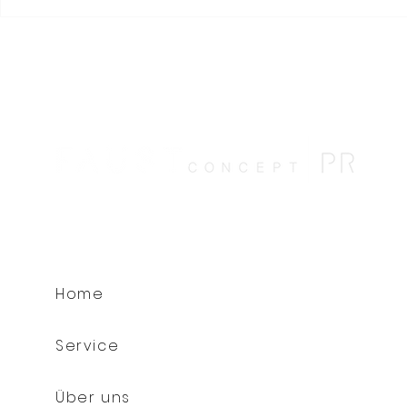
Warum Erholung heute
Vielleicht i
mehr braucht als eine
was wir br
Auszeit
Sommer
Home
Service
Über uns