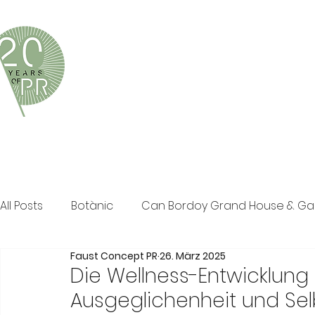
Faust Concept PR ist eine exklusive Boutique-PR-Age
und persönliche Beratung in den Bereichen Tourismus,
Klassische PR im Print Bereich, Events sowie Social M
All Posts
Botànic
Can Bordoy Grand House & G
Faust Concept PR
26. März 2025
The Ozen Collection
Faust Concept PR
Pos
Die Wellness-Entwicklung 
Ausgeglichenheit und Sel