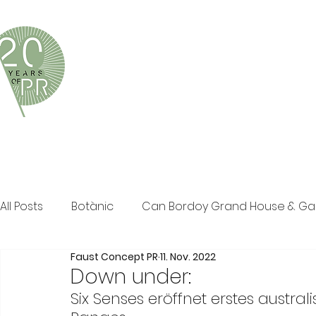
Faust Concept PR ist eine exklusive Boutique-PR-Age
und persönliche Beratung in den Bereichen Tourismus,
Klassische PR im Print Bereich, Events sowie Social M
All Posts
Botànic
Can Bordoy Grand House & G
Faust Concept PR
11. Nov. 2022
The Ozen Collection
Faust Concept PR
Pos
Down under:
Six Senses eröffnet erstes austr