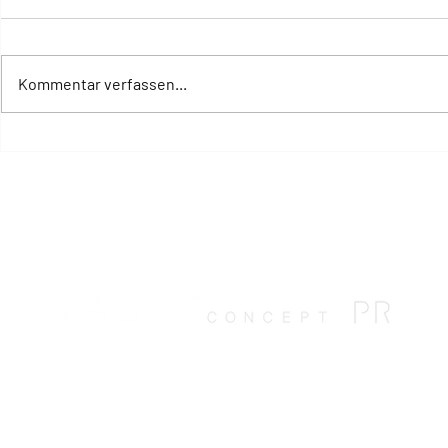
Kommentar verfassen...
The Way of a Woman: Six
Six Senses
Senses unterstützt
zwischen
Frauengesundheit in allen
Wüstenland
Lebensphasen
und der Kü
Meeres