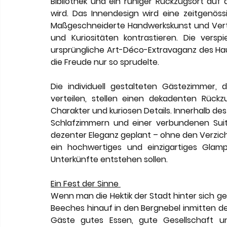
Bibliothek und ein ruhiger Rückzugsort auf
wird. Das Innendesign wird eine zeitgenössi
Maßgeschneiderte Handwerkskunst und Ver
und Kuriositäten kontrastieren. Die vers
ursprüngliche Art-Déco-Extravaganz des Hau
die Freude nur so sprudelte.
Die individuell gestalteten Gästezimmer, 
verteilen, stellen einen dekadenten Rückzu
Charakter und kuriosen Details. Innerhalb des 
Schlafzimmern und einer verbundenen Suit
dezenter Eleganz geplant – ohne den Verzich
ein hochwertiges und einzigartiges Glam
Unterkünfte entstehen sollen.
Ein Fest der Sinne 
Wenn man die Hektik der Stadt hinter sich g
Beeches hinauf in den Bergnebel inmitten 
Gäste gutes Essen, gute Gesellschaft un