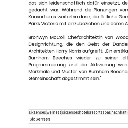
das sich leidenschaftlich dafür einsetzt, d
gedacht war. Während die Planungen voran
Konsortiums weiterhin darin, die örtliche Ge
Parks Victoria mit einzubeziehen und deren 
Bronwyn McColl, Chefarchitektin von Wood
Designrichtung, die den Geist der Dande
Architekten Harry Norris aufgreift: „Ein erst
Burnham Beeches wieder zu seiner alte
Programmierung und die Aktivierung werde
Merkmale und Muster von Burnham Beeches 
Gemeinschaft abgestimmt sein."
sixsenses
wellness
sixsenseshotelsresortsspas
nachhalti
Six Senses