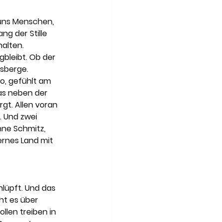
Art of Travel
 uns Menschen, 
ng der Stille 
alten. 
bleibt. Ob der 
sberge. 
o, gefühlt am 
das neben der 
t. Allen voran 
. Und zwei 
nne Schmitz, 
ernes Land mit 
hlüpft. Und das 
ht es über 
llen treiben in 