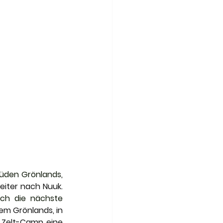
Süden Grönlands, 
Illulisat und ein Flug weiter nach Nuuk. 
ch die nächste 
em Grönlands, in 
 Zelt-Camp eine 