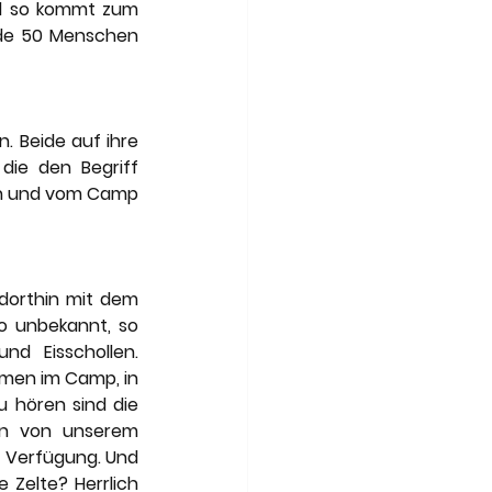
d so kommt zum 
ade 50 Menschen 
. Beide auf ihre 
die den Begriff 
n und vom Camp 
dorthin mit dem 
so unbekannt, so 
d Eisschollen. 
men im Camp, in 
u hören sind die 
en von unserem 
 Verfügung. Und 
Zelte? Herrlich 