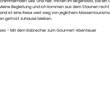
schimmernden See. Und hier, mitten im Nirgendwo, soll ei
 Meine Begleitung und ich kommen aus dem Staunen nicht
and ist eine Reise weit weg von jeglichem Massentourismus
n getrost zuhause bleiben.
eises – Mit dem Eisbrecher zum Gourmet-Abenteuer