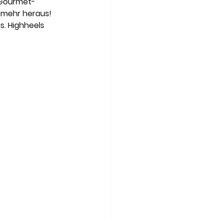
n Gourmet-
 mehr heraus! 
. Highheels 