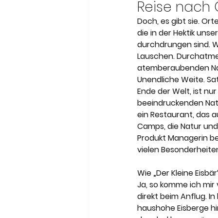
Meneghetti Wine Hotel & Wi
Reise nach 
Doch, es gibt sie. Or
die in der Hektik unse
Son Moli Country House
durchdrungen sind. Wo
Lauschen. Durchatmen.
atemberaubenden Natu
Unendliche Weite. Sa
Ende der Welt, ist nur
beeindruckenden Natu
ein Restaurant, das a
Camps, die Natur und 
Produkt Managerin bei
vielen Besonderheite
Wie „Der Kleine Eisbär
Ja, so komme ich mir v
direkt beim Anflug. I
haushohe Eisberge hin