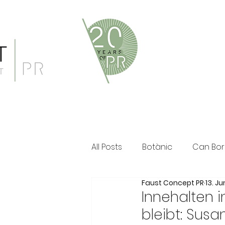
Faust Concept PR ist eine 
und persönliche Beratung i
Klassische PR im Print Ber
All Posts
Botànic
Can Bor
Faust Concept PR
13. J
The Ozen Collection
Fau
Innehalten i
bleibt: Susa