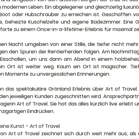
odernen Leben. Ein abgelegener und gleichzeitig luxuriös
 Boot oder Hubschrauber zu erreichen ist. Geschaffen vo
, beheizte Kuschelzelte und eigene Badezimmer. Eine Gr
Pforte zu einem Once-in-a-lifetime-Erlebnis für maximal z
n Nacht umgeben von einer Stille, die tiefer nicht mehr s
en den Spuren der Rentierherden folgen. Am Nachmittag 
Eisschollen, um uns dann am Abend in einem 
holzbehei
n Ort ist weiter weg. Kaum ein Ort ist magischer. Tief
en Momente zu unvergesslichen Erinnerungen.
das spektakuläre Grönland Erlebnis über Art of Travel. 
 den jeweiligen Kunden zugeschnitten wird. Ansprechpartne
erin Art of Travel. Sie hat das alles kürzlich live erlebt u
nzigartigen Eindrücken.
eine Kunst – Art of Travel
n Art of Travel zeichnet sich durch weit mehr aus, als ei