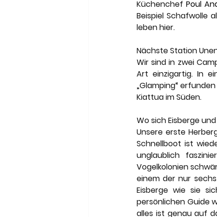
Küchenchef 
Poul And
Beispiel Schafwolle 
leben hier.  
Nächste Station Unen
Wir sind in zwei Camp
Art einzigartig. In 
„Glamping“ erfunden
Kiattua im Süden.
Wo sich Eisberge und
Unsere erste Herber
Schnellboot ist wiede
unglaublich faszini
Vogelkolonien schwär
einem der nur sechs Z
Eisberge wie sie s
persönlichen Guide w
alles ist genau auf 