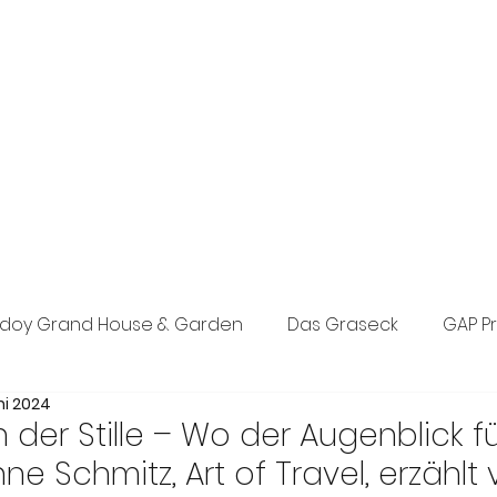
exklusive Boutique-PR-Agentur in München. Individuelle Konzepte
n den Bereichen Tourismus, Hotel, Wellness und Lifestyle.
eich, Events sowie Social Media.
doy Grand House & Garden
Das Graseck
GAP P
uni 2024
st Concept PR
Posada d’Es Molí
The Anam Grou
n der Stille – Wo der Augenblick 
nne Schmitz, Art of Travel, erzählt