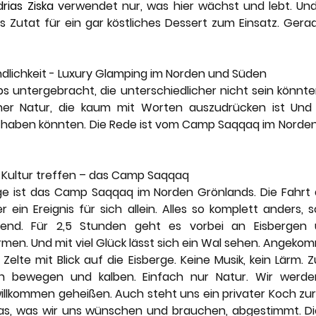
rias Ziska
 verwendet nur, was hier wächst und lebt. Un
als Zutat für ein gar köstliches Dessert zum Einsatz. Ger
dlichkeit - Luxury Glamping im Norden und Süden
s untergebracht, die unterschiedlicher nicht sein könnten
einer Natur, die kaum mit Worten auszudrücken ist Und 
 haben könnten. Die Rede ist vom Camp Saqqaq im Norde
 Kultur treffen – das Camp Saqqaq
ge ist das Camp Saqqaq im Norden Grönlands. Die Fahrt 
r ein Ereignis für sich allein. Alles so komplett anders, 
erend. Für 2,5 Stunden geht es vorbei an Eisbergen un
men. Und mit viel Glück lässt sich ein Wal sehen. Angekom
elte mit Blick auf die Eisberge. Keine Musik, kein Lärm. Z
ich bewegen und kalben. Einfach nur Natur. Wir werd
illkommen geheißen. Auch steht uns ein privater Koch zur
das, was wir uns wünschen und brauchen, abgestimmt. Die 