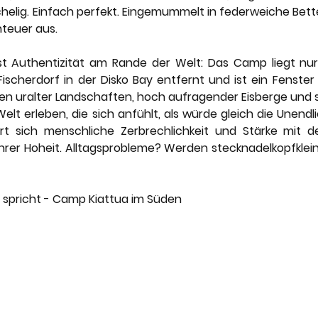
helig. Einfach perfekt. Eingemummelt in federweiche Bette
teuer aus.
t Authentizität am Rande der Welt: Das Camp liegt nur
Fischerdorf in der Disko Bay entfernt und ist ein Fenste
ten uralter Landschaften, hoch aufragender Eisberge und 
Welt erleben, die sich anfühlt, als würde gleich die Unendli
 sich menschliche Zerbrechlichkeit und Stärke mit der
hrer Hoheit. Alltagsprobleme? Werden stecknadelkopfklein
le spricht - Camp Kiattua im Süden