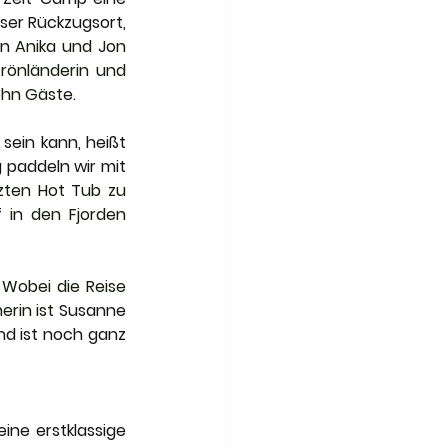
er Rückzugsort, 
n 
Anika und Jon 
önländerin und 
ehn Gäste.
ein kann, heißt 
paddeln wir mit 
zten Hot Tub zu 
 in den Fjorden 
Wobei die Reise 
rin ist 
Susanne 
nd ist noch ganz 
ne erstklassige 