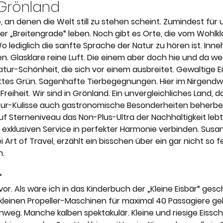
nery
Karriere
Lefay Resorts
Maslina Resort
Grönland
te, an denen die Welt still zu stehen scheint. Zumindest für
rer „Breitengrade“ leben. Noch gibt es Orte, die vom Wohlkla
Vestige Collection
The Thinking Traveller
 lediglich die sanfte Sprache der Natur zu hören ist. Inneh
 Glasklare reine Luft. Die einem aber doch hie und da weg
r-Schönheit, die sich vor einem ausbreitet. Gewaltige Ei
ttes Grün. Sagenhafte Tierbegegnungen. Hier im Nirgendw
 Freiheit. Wir sind in Grönland. Ein unvergleichliches Land, 
r-Kulisse auch gastronomische Besonderheiten beherberg
uf Sterneniveau das Non-Plus-Ultra der Nachhaltigkeit lebt
exklusiven Service in perfekter Harmonie verbinden. Susa
 Art of Travel, erzählt ein bisschen über ein gar nicht so f
n.
“
or. Als wäre ich in das Kinderbuch der „Kleine Eisbär“ gesc
n kleinen Propeller-Maschinen für maximal 40 Passagiere ge
weg. Manche kalben spektakulär. Kleine und riesige Eisscho