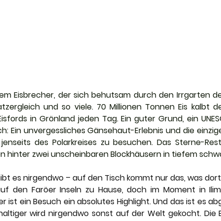
em Eisbrecher, der sich behutsam durch den Irrgarten de
atzergleich und so viele. 70 Millionen Tonnen Eis kalbt d
-Eisfords in Grönland jeden Tag. Ein guter Grund, ein UNE
h: Ein unvergessliches Gänsehaut-Erlebnis und die einzige 
 jenseits des Polarkreises zu besuchen. Das Sterne-Rest
en hinter zwei unscheinbaren Blockhäusern in tiefem schw
ibt es nirgendwo – auf den Tisch kommt nur das, was dort 
auf den Faröer Inseln zu Hause, doch im Moment in Ilim
r ist ein Besuch ein absolutes Highlight. Und das ist es a
altiger wird nirgendwo sonst auf der Welt gekocht. Die 