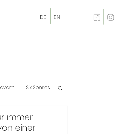
DE
EN
revent
Six Senses
p
für immer
 von einer