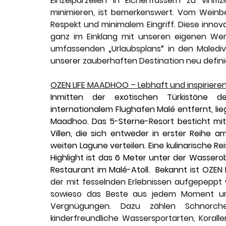
Einzelparzellen in Eichenfässern zu vinif
minimieren, ist bemerkenswert. Vom Weinberg
Respekt und minimalem Eingriff. Diese innova
ganz im Einklang mit unseren eigenen Werte
umfassenden „Urlaubsplans“ in den Maledi
unserer zauberhaften Destination neu defini
OZEN LIFE MAADHOO – Lebhaft und inspiriere
Inmitten der exotischen Türkistöne d
internationalem Flughafen Malé entfernt, lie
Maadhoo. Das 5-Sterne-Resort besticht mit
Villen, die sich entweder in erster Reihe 
weiten Lagune verteilen. Eine kulinarische Re
Highlight ist das 6 Meter unter der Wasser
Restaurant im Malé-Atoll.  Bekannt ist OZE
der mit fesselnden Erlebnissen aufgepeppt
sowieso das Beste aus jedem Moment und 
Vergnügungen. Dazu zählen Schnorchel
kinderfreundliche Wassersportarten, Koral