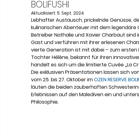
Meneghetti Wine Hotel & Winery
Karriere
L
BOLIFUSHI
Aktualisiert:
5. Sept. 2024
Lebhafter Austausch, prickelnde Genüsse, de
Son Moli Country House
Vestige Collection
kulinarischen Abenteuer mit dem legendäre
Betreiber Nathalie und Xavier Charbaut sind
Gast und verführen mit ihrer erlesenen Cha
vierte Generation ist mit dabei – zum ersten
Tochter Hélène, bekannt für ihren innovative
handelt es sich um die limitierte Cuvée „La C
Die exklusiven Präsentationen lassen sich vom 
vom 25. bis 27. Oktober im 
OZEN RESERVE BOLI
läuten die beiden zauberhaften Schwesterin
Erlebnissen auf den Malediven ein und unters
Philosophie.