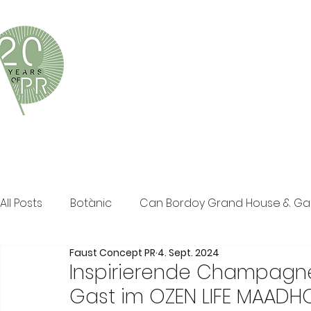
Faust Concept PR ist eine exklusive Boutique-PR-Age
und persönliche Beratung in den Bereichen Tourismus,
Klassische PR im Print Bereich, Events sowie Social M
All Posts
Botànic
Can Bordoy Grand House & G
Faust Concept PR
4. Sept. 2024
The Ozen Collection
Faust Concept PR
Pos
Inspirierende Champagne
Gast im OZEN LIFE MAADH