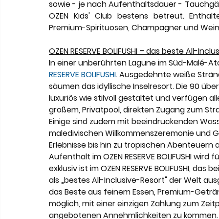
sowie - je nach Aufenthaltsdauer - Tauchgä
OZEN Kids' Club bestens betreut. Enthalten
Premium-Spirituosen, Champagner und Wein
OZEN RESERVE BOLIFUSHI – das beste All-Inclu
In einer unberührten Lagune im Süd-Malé-Atoll 
RESERVE BOLIFUSHI
. Ausgedehnte weiße Strän
säumen das idyllische Inselresort. Die 90 üb
luxuriös wie stilvoll gestaltet und verfügen 
großem, Privatpool, direkten Zugang zum Str
Einige sind zudem mit beeindruckenden Wasse
maledivischen Willkommenszeremonie und Gas
Erlebnisse bis hin zu tropischen Abenteuern 
Aufenthalt im OZEN RESERVE BOLIFUSHI wird für
exklusiv ist im OZEN RESERVE BOLIFUSHI, das b
als „bestes All-Inclusive-Resort" der Welt au
das Beste aus feinem Essen, Premium-Geträn
möglich, mit einer einzigen Zahlung zum Zeit
angebotenen Annehmlichkeiten zu kommen. D