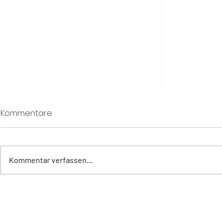
Kommentare
Kommentar verfassen...
Eine Villa über dem Wasser
Neues Barf
– für Abenteurer und
entführt G
Romantiker
außergewö