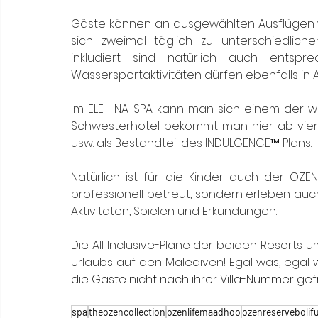
Gäste können an ausgewählten Ausflügen 
sich zweimal täglich zu unterschiedlich
inkludiert sind natürlich auch entspre
Wassersportaktivitäten dürfen ebenfalls i
Im ELE I NA SPA kann man sich einem der 
Schwesterhotel bekommt man hier ab vier
usw. als Bestandteil des INDULGENCE™ Plans.
Natürlich ist für die Kinder auch der OZEN
professionell betreut, sondern erleben au
Aktivitäten, Spielen und Erkundungen. 
Die All Inclusive-Pläne der beiden Resorts u
Urlaubs auf den Malediven! Egal was, egal
die Gäste nicht nach ihrer Villa-Nummer gef
spa
theozencollection
ozenlifemaadhoo
ozenreservebolif