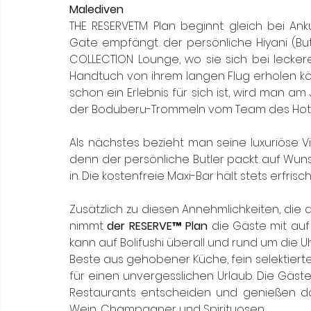
Malediven
THE RESERVETM Plan beginnt gleich bei Anku
Gate empfängt der persönliche Hiyani (Butl
COLLECTION Lounge, wo sie sich bei lecke
Handtuch von ihrem langen Flug erholen kö
schon ein Erlebnis für sich ist, wird man am
der Boduberu-Trommeln vom Team des Hotel
Als nächstes bezieht man seine luxuriöse V
denn der persönliche Butler packt auf Wun
in. Die kostenfreie Maxi-Bar hält stets erfri
Zusätzlich zu diesen Annehmlichkeiten, die d
nimmt 
d
er 
RESERVE™ Plan
 die Gäste mit auf 
kann auf Bolifushi überall und rund um die 
Beste aus gehobener Küche, fein selektiert
für einen unvergesslichen Urlaub. Die Gäste
Restaurants entscheiden und genießen da
Wein, Champagner und Spirituosen. 