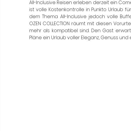
Meneghetti Wine Hotel & Winery
Karriere
L
All-Inclusive Reisen erleben derzeit ein Com
ist volle Kostenkontrolle in Punkto Urlaub fü
dem Thema All-Inclusive jedoch volle Buffet
OZEN COLLECTION räumt mit diesen Vorurteil
Son Moli Country House
Vestige Collection
mehr als kompatibel sind. Den Gast erwarte
Pläne ein Urlaub voller Eleganz, Genuss und 