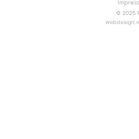
Impres
© 2025 
Webdesign: 