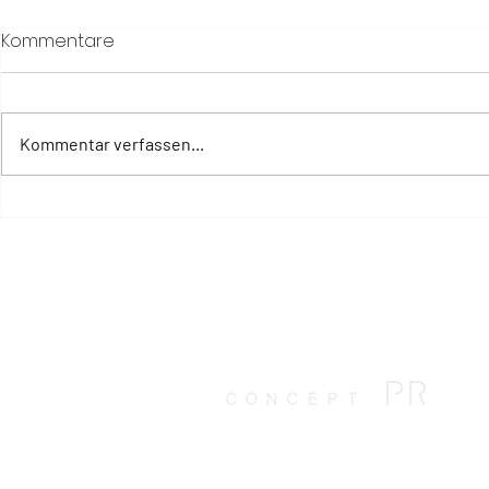
Kommentare
Kommentar verfassen...
Eine Villa über dem Wasser
Neues Barf
– für Abenteurer und
entführt G
Romantiker
außergewö
Genussreise
Schlammk