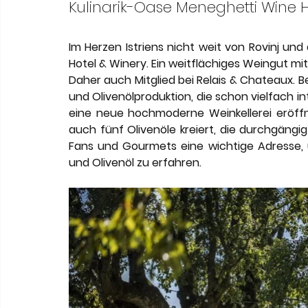
Meneghetti Wine Hotel & Winery
Karriere
L
Kulinarik-Oase Meneghetti Wine H
Im Herzen Istriens nicht weit von Rovinj un
Son Moli Country House
Vestige Collection
Hotel & Winery. Ein weitflächiges Weingut mit
Daher auch Mitglied bei Relais & Chateaux. B
und Olivenölproduktion, die schon vielfach i
eine neue hochmoderne Weinkellerei eröff
auch fünf Olivenöle kreiert, die durchgängig
Fans und Gourmets eine wichtige Adresse, 
und Olivenöl zu erfahren. 