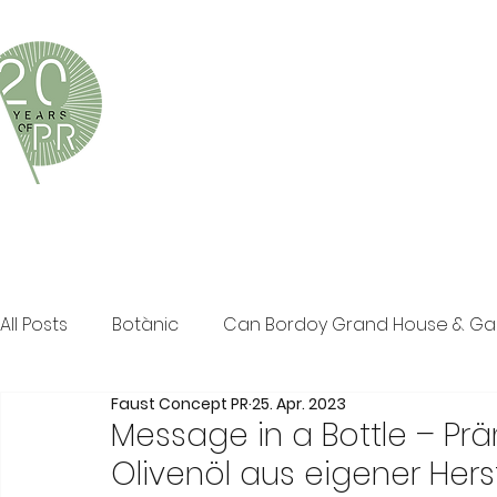
Faust Concept PR ist eine exklusive Boutique-PR-Age
und persönliche Beratung in den Bereichen Tourismus,
Klassische PR im Print Bereich, Events sowie Social M
All Posts
Botànic
Can Bordoy Grand House & G
Faust Concept PR
25. Apr. 2023
The Ozen Collection
Faust Concept PR
Pos
Message in a Bottle – Prä
Olivenöl aus eigener Hers