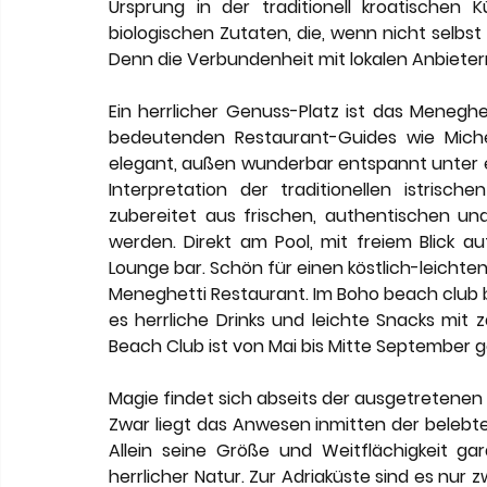
Ursprung in der traditionell kroatischen 
biologischen Zutaten, die, wenn nicht selb
Denn die Verbundenheit mit lokalen Anbietern 
Ein herrlicher Genuss-Platz ist das 
Meneghet
bedeutenden Restaurant-Guides wie Micheli
elegant, außen wunderbar entspannt unter e
Interpretation der traditionellen istrisc
zubereitet aus frischen, authentischen und
werden. Direkt am Pool, mit freiem Blick a
Lounge bar. 
Schön für einen köstlich-leicht
Meneghetti Restaurant. Im 
Boho beach club 
es herrliche Drinks und leichte Snacks mit 
Beach Club ist von Mai bis Mitte September g
Magie findet sich abseits der ausgetretenen 
Zwar liegt das Anwesen inmitten der belebten 
Allein seine Größe und Weitflächigkeit ga
herrlicher Natur. Zur Adriaküste sind es nur z