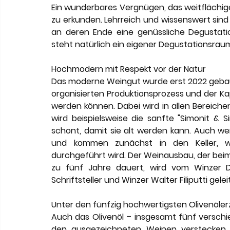
Ein wunderbares Vergnügen, das weitflächig
zu erkunden. Lehrreich und wissenswert sind 
an deren Ende eine genüssliche Degustation
steht natürlich ein eigener Degustationsrau
Hochmodern mit Respekt vor der Natur
Das moderne Weingut wurde erst 
2022
 geba
organisierten Produktionsprozess und der Kapa
werden können. Dabei wird in allen Bereiche
wird beispielsweise die sanfte "Simonit & 
schont, damit sie alt werden kann. Auch we
und kommen zunächst in den Keller, wo 
durchgeführt wird. Der Weinausbau, der beim 
zu 
fünf
 Jahre dauert, wird vom Winzer 
Schriftsteller und Winzer Walter Filiputti gelei
Unter den fünfzig hochwertigsten Olivenöle
Auch das Olivenöl – insgesamt fünf verschie
den ausgezeichneten Weinen verstecken. De