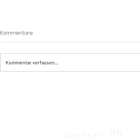
Kommentare
Kommentar verfassen...
So privat – so idyllisch: Die
Meneghetti
neuen Residenzen im
Winery star
Meneghetti Wine Hotel &
in die Sais
Winery