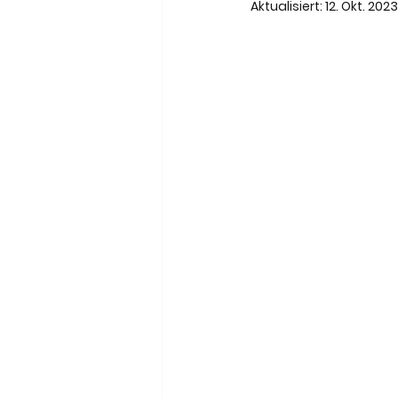
Meneghetti Wine Hotel & Wi
Aktualisiert:
12. Okt. 2023
Son Moli Country House