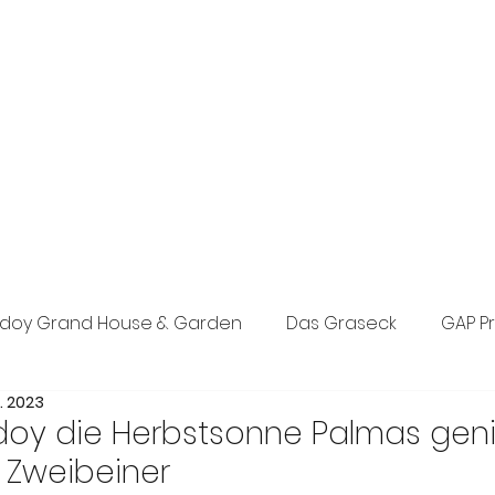
exklusive Boutique-PR-Agentur in München. Individuelle Konzepte
n den Bereichen Tourismus, Hotel, Wellness und Lifestyle.
eich, Events sowie Social Media.
doy Grand House & Garden
Das Graseck
GAP P
t. 2023
st Concept PR
Posada d’Es Molí
The Anam Grou
doy die Herbstsonne Palmas gen
r Zweibeiner