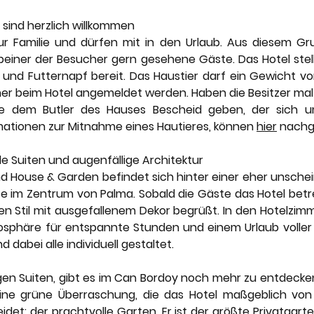
 sind herzlich willkommen
ur Familie und dürfen mit in den Urlaub. Aus diesem Gr
beiner der Besucher gern gesehene Gäste. Das Hotel stell
und Futternapf bereit. Das Haustier darf ein Gewicht vo
 beim Hotel angemeldet werden. Haben die Besitzer mal ke
sie dem Butler des Hauses Bescheid geben, der sich um
ationen zur Mitnahme eines Hautieres, können 
hier
nachg
le Suiten und augenfällige Architektur 
 House & Garden befindet sich hinter einer eher unschei
ße im Zentrum von Palma. Sobald die Gäste das Hotel betr
n Stil mit ausgefallenem Dekor begrüßt. In den Hotelzimme
sphäre für entspannte Stunden und einem Urlaub voller E
 dabei alle individuell gestaltet. 
gen Suiten, gibt es im Can Bordoy noch mehr zu entdecken.
eine grüne Überraschung, die das Hotel maßgeblich von 
t: der prachtvolle Garten. Er ist der größte Privatgarten