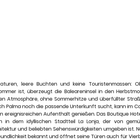
uren, leere Buchten und keine Touristenmassen: Obw
ommer ist, überzeugt die Baleareninsel in den Herbstmo
en Atmosphäre, ohne Sommerhitze und überfüllter Straße
ch Palma noch die passende Unterkunft sucht, kann im C
 ereignisreichen Aufenthalt genießen. Das Boutique Hotel 
h in dem idyllischen Stadtteil La Lonja, der von gemüt
hitektur und beliebten Sehenswürdigkeiten umgeben ist. No
reundlichkeit bekannt und öffnet seine Türen auch für Vierb