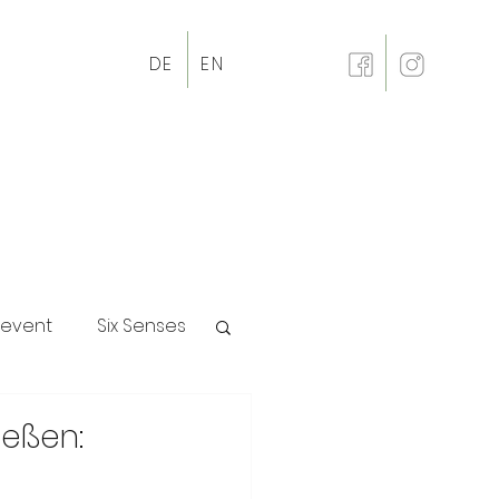
DE
EN
revent
Six Senses
p
ießen: