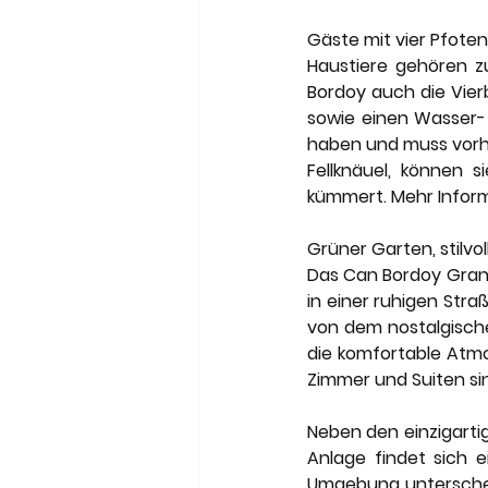
Gäste mit vier Pfoten
Haustiere gehören z
Bordoy auch die Vier
sowie einen Wasser- 
haben und muss vorher
Fellknäuel, können 
kümmert. Mehr Inform
Grüner Garten, stilvol
Das Can Bordoy Grand
in einer ruhigen Stra
von dem nostalgische
die komfortable Atmo
Zimmer und Suiten sind
Neben den einzigarti
Anlage findet sich 
Umgebung unterscheide