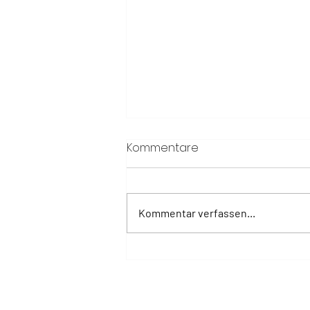
Kommentare
Kommentar verfassen...
Totale Sonnenfinsternis
2026: Balearen zählen zu
den besten