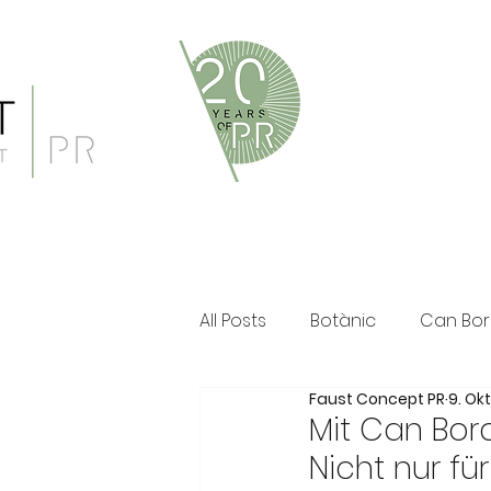
Faust Concept PR ist eine 
und persönliche Beratung i
Klassische PR im Print Ber
All Posts
Botànic
Can Bor
Faust Concept PR
9. Ok
The Ozen Collection
Fau
Mit Can Bor
Nicht nur fü