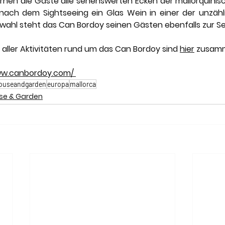
lernen die Gäste alle sehenswerten Ecken der mallorquinis
ach dem Sightseeing ein Glas Wein in einer der unzähli
wahl steht das Can Bordoy seinen Gästen ebenfalls zur Sei
e aller Aktivitäten rund um das Can Bordoy sind 
hier
 zusam
ww.canbordoy.com/
ouseandgarden
europa
mallorca
se & Garden