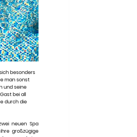
ich besonders 
ie man sonst 
n und seine 
ast bei all 
e durch die 
wei neuen Spa 
hre großzügige 