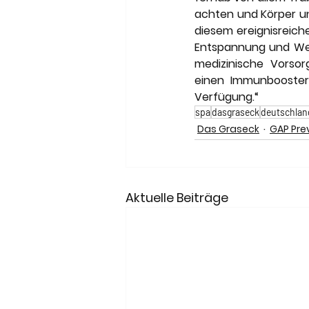
achten und Körper un
diesem ereignisreich
Entspannung und Wel
medizinische Vorsor
einen Immunbooster
Verfügung.“
spa
dasgraseck
deutschlan
Das Graseck
GAP Pre
Aktuelle Beiträge