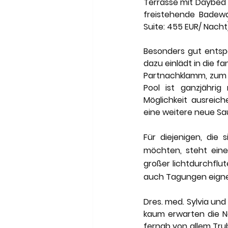
Terrasse mit Daybed 
freistehende Badewan
Suite: 455 EUR/ Nacht
Besonders gut entsp
dazu einlädt in die f
Partnachklamm, zum K
Pool ist ganzjährig
Möglichkeit ausreich
eine weitere neue Sa
Für diejenigen, die
möchten, steht eine
großer lichtdurchflut
auch Tagungen eigne
Dres. med. Sylvia un
kaum erwarten die Ne
fernab von allem Trub