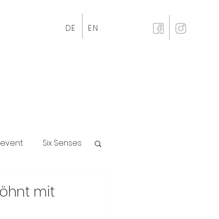
DE
EN
revent
Six Senses
p
öhnt mit