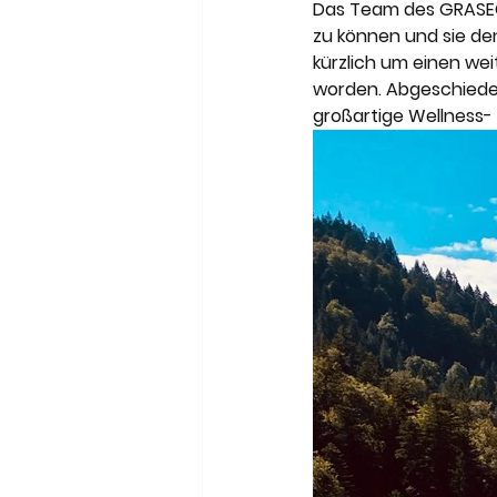
Meneghetti Wine Hotel & Wi
Das Team des GRASEC
zu können und sie de
kürzlich um einen we
worden. Abgeschieden
Son Moli Country House
großartige Wellness-