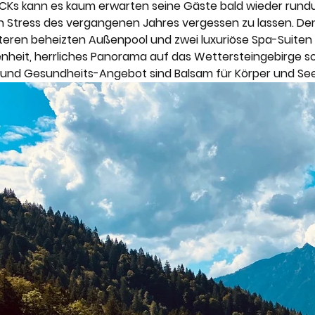
nery
Karriere
Lefay Resorts
Maslina Resort
Ks kann es kaum erwarten seine Gäste bald wieder run
n Stress des vergangenen Jahres vergessen zu lassen. Denn
iteren beheizten Außenpool und zwei luxuriöse Spa-Suiten 
heit, herrliches Panorama auf das Wettersteingebirge so
Vestige Collection
The Thinking Traveller
 und Gesundheits-Angebot sind Balsam für Körper und Seel