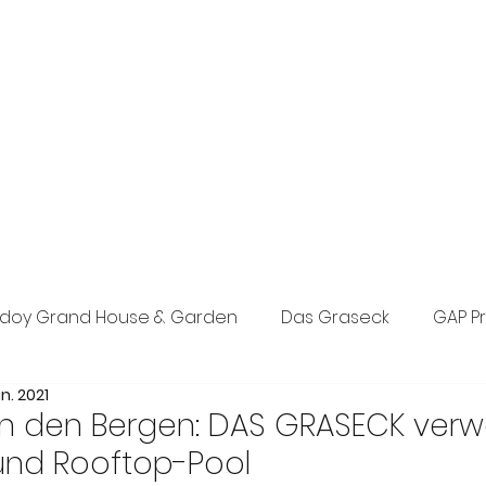
exklusive Boutique-PR-Agentur in München. Individuelle Konzepte
n den Bereichen Tourismus, Hotel, Wellness und Lifestyle.
eich, Events sowie Social Media.
doy Grand House & Garden
Das Graseck
GAP P
n. 2021
st Concept PR
Posada d’Es Molí
The Anam Grou
 in den Bergen: DAS GRASECK verw
und Rooftop-Pool