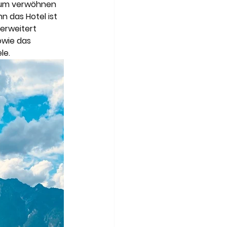
Art of Travel
dum verwöhnen 
 das Hotel ist 
erweitert 
wie das 
e. 