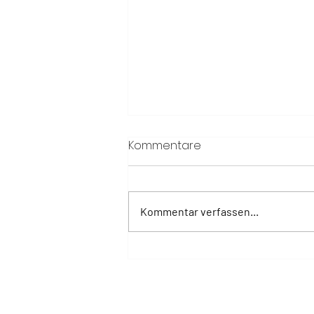
Kommentare
Kommentar verfassen...
Tripadvisor „Best of the
Best“: DAS GRASECK erneut
unter den besten Hotels
weltweit