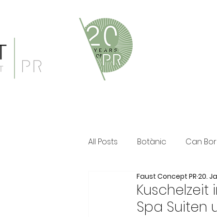
Faust Concept PR ist eine 
und persönliche Beratung i
Klassische PR im Print Ber
All Posts
Botànic
Can Bor
Faust Concept PR
20. Ja
The Ozen Collection
Fau
Kuschelzeit
Spa Suiten 