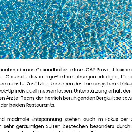
hochmodernen Gesundheitszentrum GAP Prevent lassen s
e Gesundheitsvorsorge-Untersuchungen erledigen, für d
 eilen müsste. Zusätzlich kann man das Immunsystem stärke
ck-Up individuell messen lassen. Unterstützung erhält der G
Ärzte-Team, der herrlich beruhigenden Bergkulisse sowi
er beiden Restaurants. 
nd maximale Entspannung stehen auch im Fokus der z
m sehr geräumigen Suiten bestechen besonders durch i