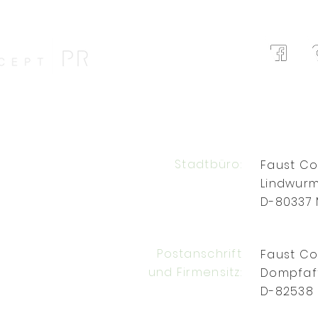
Stadtbüro:
Faust C
Lindwurm
D-80337
Postanschrift
Faust C
und Firmensitz:
Dompfaf
D-82538 