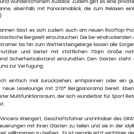
und wunderschönem Ausblick. Zudem gibt es eine private
ne, ebenfalls mit Panoramablick, die zum Relaxen einla
)
annen lässt es sich zudem auch am neuen Rooftop-Pool,
antastische Bergwelt einzutauchen. Die be-eindruckenden A
ramer bis hin zum Wettersteingebirge lassen alle Sorgen
 nutzbar und bietet mit stattlichen 70qm Größe natü
end Sicherheitsabstand einzuhalten. Den Gästen steht d
una zur Verfügung. 
 sich einfach mal zurückziehen, entspannen oder ein gu
 neue Leselounge mit 270° Bergpanorama bereit. Ebenfal
eter Multifunktionsraum, der sich wunderbar für Sport Ret
t.
d Vincens Weingart, Geschäftsführer und Inhaber des GRA
uerungen mit ihren Gästen zu teilen und sie in der idylli
el, willkommen zu heißen: „Es ist gerade jetzt wichtiger den