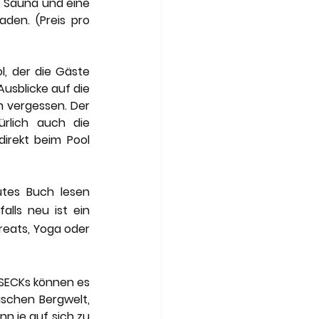
 Sauna und eine 
den. (Preis pro 
 der die Gäste 
usblicke auf die 
 vergessen. Der 
rlich auch die 
irekt beim Pool 
tes Buch lesen 
ls neu ist ein 
reats, Yoga oder 
SECKs können es 
schen Bergwelt, 
n je auf sich zu 