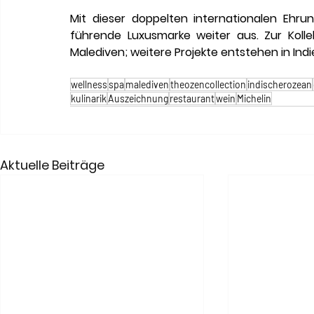
Mit dieser doppelten internationalen Ehru
führende Luxusmarke weiter aus. Zur Kol
Malediven; weitere Projekte entstehen in Ind
wellness
spa
malediven
theozencollection
indischerozean
kulinarik
Auszeichnung
restaurant
wein
Michelin
Aktuelle Beiträge