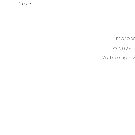
News
Impres
© 2025 
Webdesign: 