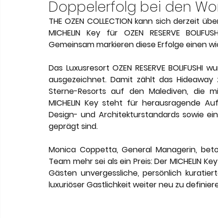
Meneghetti Wine Hotel & Winery
Karriere
L
Doppelerfolg bei den Worl
THE OZEN COLLECTION kann sich derzeit über
MICHELIN Key für OZEN RESERVE BOLIFUSH
Son Moli Country House
Vestige Collection
Gemeinsam markieren diese Erfolge einen wic
Das Luxusresort OZEN RESERVE BOLIFUSHI w
ausgezeichnet. Damit zählt das Hideaway 
Sterne-Resorts auf den Malediven, die mi
MICHELIN Key steht für herausragende Aufe
Design- und Architekturstandards sowie ei
geprägt sind.
Monica Coppetta, General Managerin, beto
Team mehr sei als ein Preis: Der MICHELIN Ke
Gästen unvergessliche, persönlich kuratiert
luxuriöser Gastlichkeit weiter neu zu definier