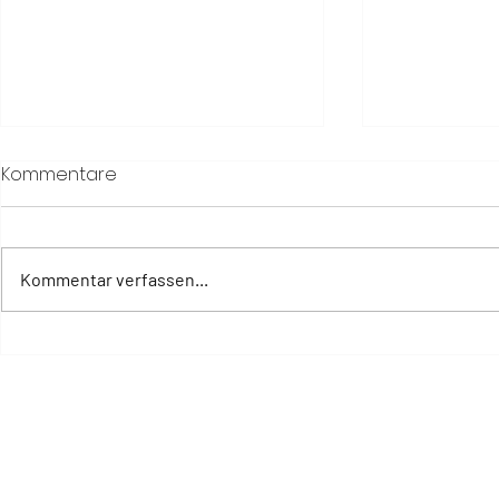
Kommentare
Kommentar verfassen...
Warum Erholung heute
The Way of
mehr braucht als eine
Senses unt
Auszeit
Frauengesu
Lebenspha