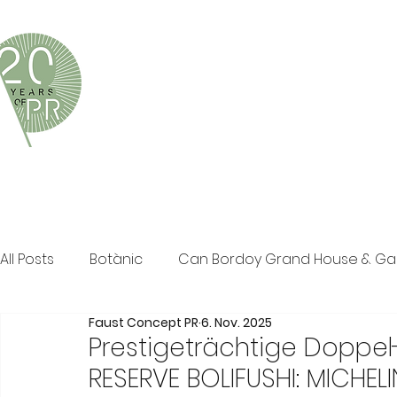
Faust Concept PR ist eine exklusive Boutique-PR-Age
und persönliche Beratung in den Bereichen Tourismus,
Klassische PR im Print Bereich, Events sowie Social M
All Posts
Botànic
Can Bordoy Grand House & G
Faust Concept PR
6. Nov. 2025
The Ozen Collection
Faust Concept PR
Pos
Prestigeträchtige Doppel
RESERVE BOLIFUSHI: MICHEL