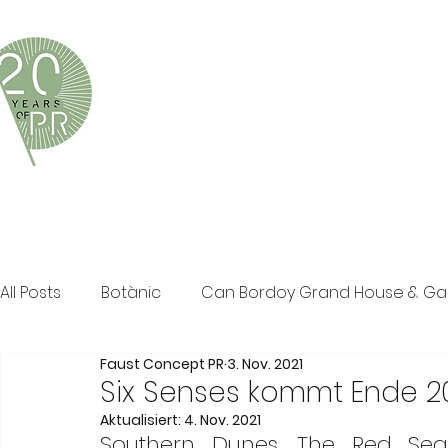
Faust Concept PR ist eine exklusive Boutique-PR-Age
und persönliche Beratung in den Bereichen Tourismus,
Klassische PR im Print Bereich, Events sowie Social M
All Posts
Botànic
Can Bordoy Grand House & G
Faust Concept PR
3. Nov. 2021
The Ozen Collection
Faust Concept PR
Pos
Six Senses kommt Ende 2
Aktualisiert:
4. Nov. 2021
Southern Dunes, The Red Sea is