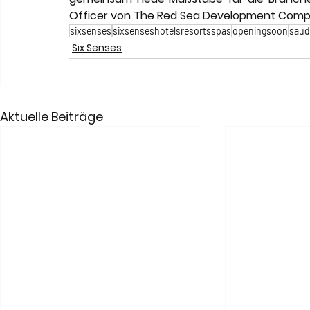
Officer von The Red Sea Development Comp
sixsenses
sixsenseshotelsresortsspas
openingsoon
saud
Six Senses
Aktuelle Beiträge