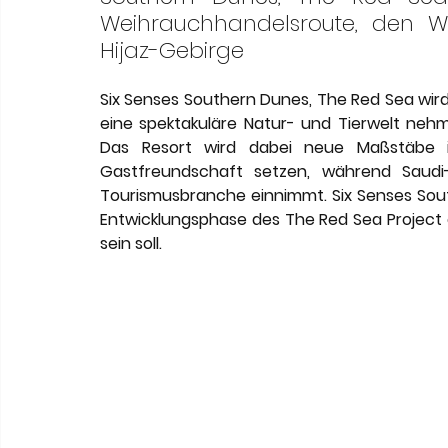
Meneghetti Wine Hotel & Winery
Karriere
L
Weihrauchhandelsroute, den 
Hijaz-Gebirge
Son Moli Country House
Vestige Collection
Six Senses Southern Dunes, The Red Sea wird 
eine spektakuläre Natur- und Tierwelt nehme
Das Resort wird dabei neue Maßstäbe in
Gastfreundschaft setzen, während Saudi-
Tourismusbranche einnimmt. Six Senses Sout
Entwicklungsphase des The Red Sea Project 
sein soll.