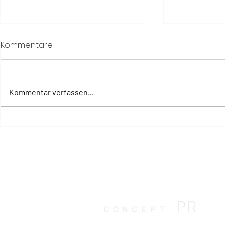
Kommentare
Kommentar verfassen...
The Way of a Woman: Six
Six Senses
Senses unterstützt
zwischen
Frauengesundheit in allen
Wüstenland
Lebensphasen
und der Kü
Meeres