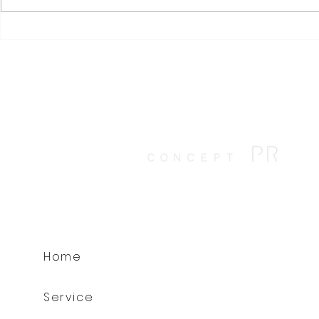
The Way of a Woman: Six
Six Senses
Senses unterstützt
zwischen
Frauengesundheit in allen
Wüstenland
Lebensphasen
und der Kü
Meeres
Home
Service