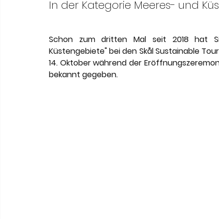
Meneghetti Wine Hotel & Winery
Karriere
L
In der Kategorie Meeres- und Kü
Schon zum dritten Mal seit 2018 hat S
Son Moli Country House
Vestige Collection
Küstengebiete" bei den Skål Sustainable To
14. Oktober während der Eröffnungszeremonie 
bekannt gegeben.