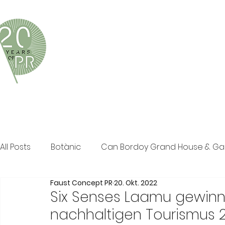
Faust Concept PR ist eine exklusive Boutique-PR-Age
und persönliche Beratung in den Bereichen Tourismus,
Klassische PR im Print Bereich, Events sowie Social M
All Posts
Botànic
Can Bordoy Grand House & G
Faust Concept PR
20. Okt. 2022
The Ozen Collection
Faust Concept PR
Pos
Six Senses Laamu gewinnt
nachhaltigen Tourismus 2