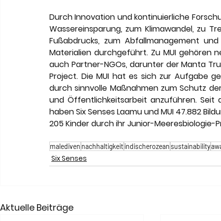
Durch Innovation und kontinuierliche Forschu
Wassereinsparung, zum Klimawandel, zu Tr
Fußabdrucks, zum Abfallmanagement und 
Materialien durchgeführt. Zu MUI gehören 
auch Partner-NGOs, darunter der Manta Trust
Project. Die MUI hat es sich zur Aufgabe 
durch sinnvolle Maßnahmen zum Schutz der 
und Öffentlichkeitsarbeit anzuführen. Seit
haben Six Senses Laamu und MUI 47.882 Bild
205 Kinder durch ihr Junior-Meeresbiologie-P
malediven
nachhaltigkeit
indischerozean
sustainability
aw
Six Senses
Aktuelle Beiträge