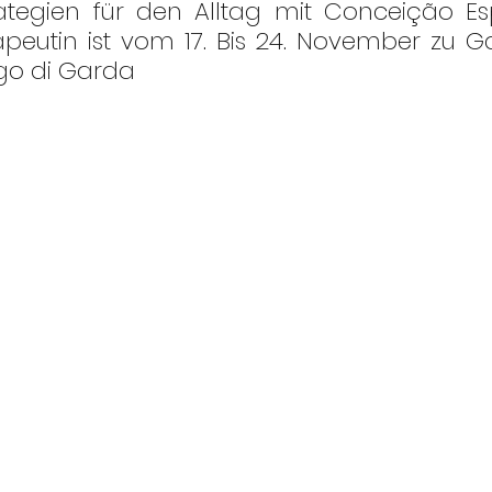
nery
Karriere
Lefay Resorts
Maslina Resort
rategien für den Alltag mit Conceição E
eutin ist vom 17. Bis 24. November zu Ga
ago di Garda
Vestige Collection
The Thinking Traveller