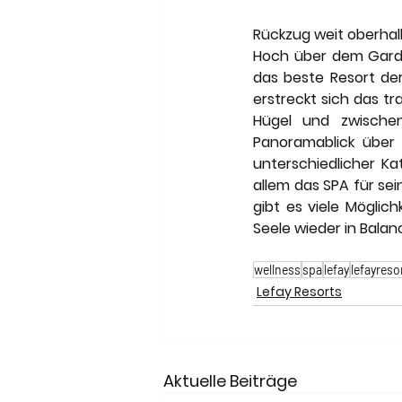
Rückzug weit oberha
Hoch über dem Garda
das beste Resort der
erstreckt sich das t
Hügel und zwischen
Panoramablick über 
unterschiedlicher Ka
allem das SPA für se
gibt es viele Möglic
Seele wieder in Balan
wellness
spa
lefay
lefayres
Lefay Resorts
Aktuelle Beiträge