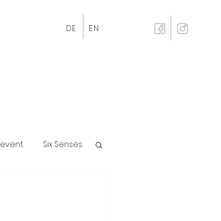
DE
EN
revent
Six Senses
p