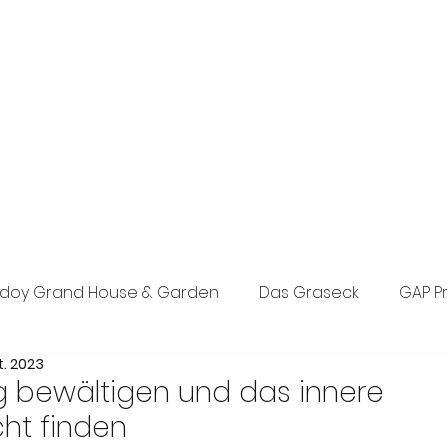
exklusive Boutique-PR-Agentur in München. Individuelle Konzepte
n den Bereichen Tourismus, Hotel, Wellness und Lifestyle.
eich, Events sowie Social Media.
doy Grand House & Garden
Das Graseck
GAP P
t. 2023
st Concept PR
Posada d’Es Molí
The Anam Grou
ig bewältigen und das innere
ht finden