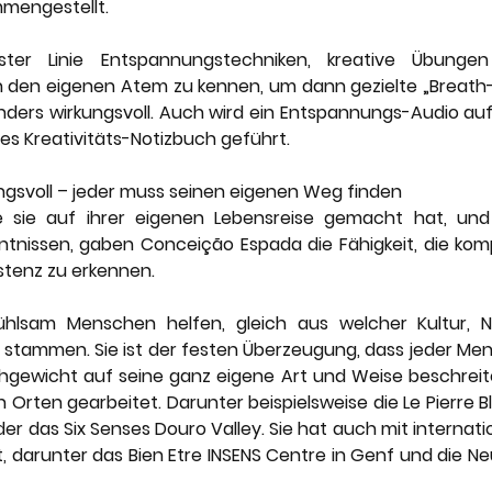
engestellt. 
ter Linie Entspannungstechniken, kreative Übungen 
 den eigenen Atem zu kennen, um dann gezielte „Breath
onders wirkungsvoll. Auch wird ein Entspannungs-Audio 
s Kreativitäts-Notizbuch geführt. 
ngsvoll – jeder muss seinen eigenen Weg finden
ie sie auf ihrer eigenen Lebensreise gemacht hat, und 
nissen, gaben Conceição Espada die Fähigkeit, die kompli
stenz zu erkennen.
hlsam Menschen helfen, gleich aus welcher Kultur, Nat
 stammen. Sie ist der festen Überzeugung, dass jeder Me
hgewicht auf seine ganz eigene Art und Weise beschreite
Orten gearbeitet. Darunter beispielsweise die Le Pierre Bla
der das Six Senses Douro Valley. Sie hat auch mit internatio
arunter das Bien Etre INSENS Centre in Genf und die Neur