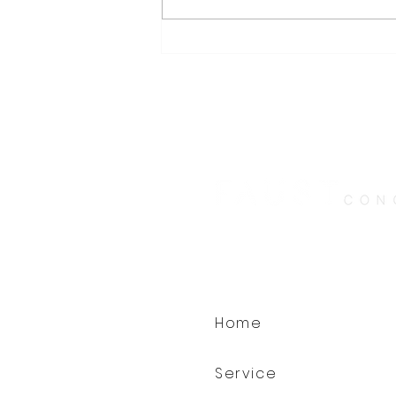
Warum Erholung heute
mehr braucht als eine
Auszeit
Home
Service