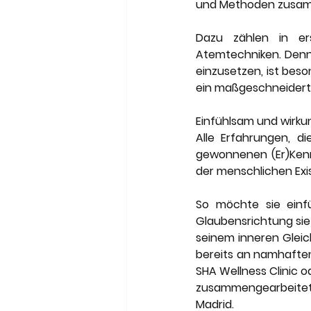
und Methoden zusamm
Dazu zählen in ers
Atemtechniken. Denn
einzusetzen, ist bes
ein maßgeschneiderte
Einfühlsam und wirku
Alle Erfahrungen, d
gewonnenen (Er)Kennt
der menschlichen Exi
So möchte sie einfü
Glaubensrichtung sie
seinem inneren Gleic
bereits an namhaften 
SHA Wellness Clinic o
zusammengearbeitet, d
Madrid.