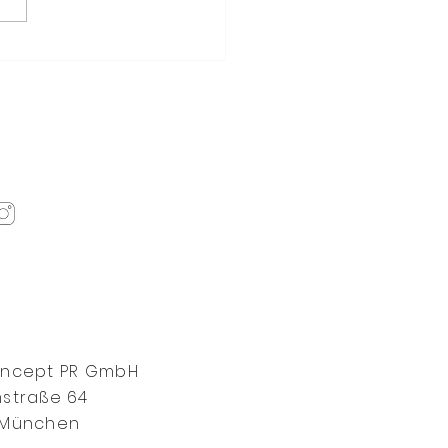
Drachen, Phönix und
ldkröte: Wie Lefay die
eszeiten in ein
getisches System
setzt
oncept PR GmbH
straße 64
 München