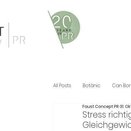
Faust Concept PR ist eine 
und persönliche Beratung i
Klassische PR im Print Ber
All Posts
Botànic
Can Bor
Faust Concept PR
31. Ok
The Ozen Collection
Fau
Stress richt
Gleichgewic