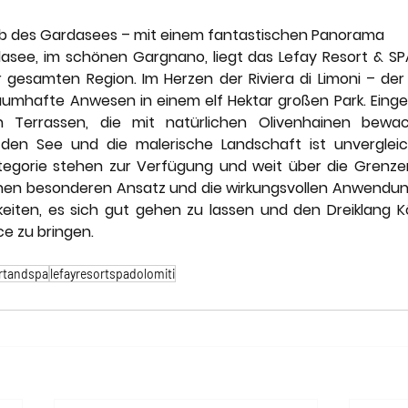
lb des Gardasees – mit einem fantastischen Panorama
see, im schönen Gargnano, liegt das Lefay Resort & SPA
 gesamten Region. Im Herzen der Riviera di Limoni – der 
raumhafte Anwesen in einem elf Hektar großen Park. Eingeb
 Terrassen, die mit natürlichen Olivenhainen bewac
den See und die malerische Landschaft ist unvergleichl
tegorie stehen zur Verfügung und weit über die Grenzen
inen besonderen Ansatz und die wirkungsvollen Anwendun
hkeiten, es sich gut gehen zu lassen und den Dreiklang Kö
ce zu bringen.
ortandspa
lefayresortspadolomiti