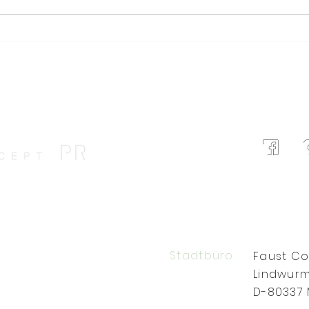
Vielleicht ist Europa alles
Von 
was wir brauchen diesen
Schi
Sommer
Jahr
ener
über
Stadtbüro:
Faust C
Lindwurm
D-80337