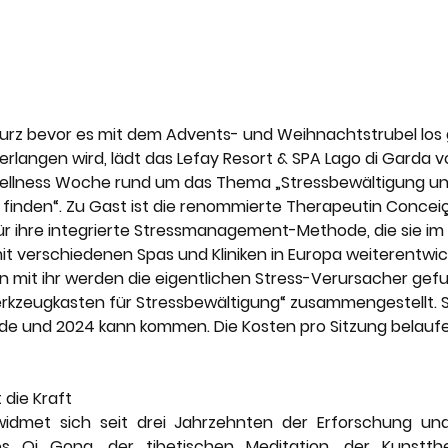
Kurz bevor es mit dem Advents- und Weihnachtstrubel los 
erlangen wird, lädt das Lefay Resort & SPA Lago di Garda vom
ellness Woche rund um das Thema 
„Stressbewältigung un
finden“.
 Zu Gast ist die renommierte Therapeutin Concei
r ihre integrierte Stressmanagement-Methode, die sie im 
 verschiedenen Spas und Kliniken in Europa weiterentwicke
en mit ihr werden die eigentlichen Stress-Verursacher gef
rkzeugkasten für Stressbewältigung“ zusammengestellt. S
de und 2024 kann kommen. Die Kosten pro Sitzung belaufe
 die Kraft
dmet sich seit drei Jahrzehnten der Erforschung und 
es Qi Gong, der tibetischen Meditation, der Kunstth