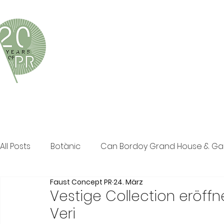
Faust Concept PR ist eine exklusive Boutique-PR-Age
und persönliche Beratung in den Bereichen Tourismus,
Klassische PR im Print Bereich, Events sowie Social M
All Posts
Botànic
Can Bordoy Grand House & G
Faust Concept PR
24. März
The Ozen Collection
Faust Concept PR
Pos
Vestige Collection eröffn
Veri