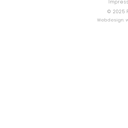
Impres
© 2025 
Webdesign: 