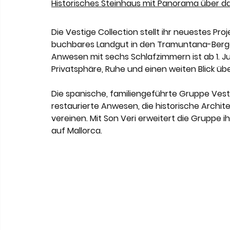
Meneghetti Wine Hotel & Winery
Karriere
L
Historisches Steinhaus mit Panorama über d
Die Vestige Collection stellt ihr neuestes Proje
Son Moli Country House
Vestige Collection
buchbares Landgut in den Tramuntana-Berge
Anwesen mit sechs Schlafzimmern ist ab 1. Ju
Privatsphäre, Ruhe und einen weiten Blick übe
Die spanische, familiengeführte Gruppe Vestig
restaurierte Anwesen, die historische Archi
vereinen. Mit Son Veri erweitert die Gruppe i
auf Mallorca.