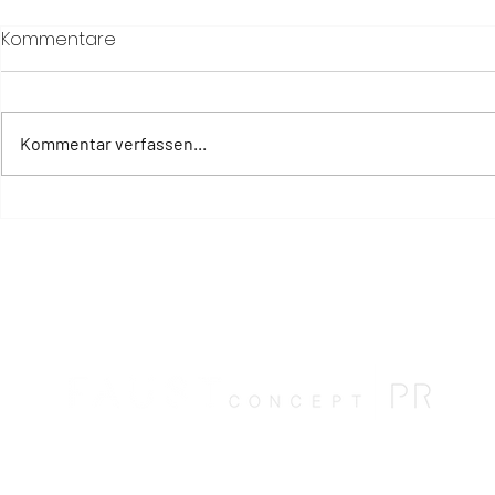
Kommentare
Kommentar verfassen...
Jetzt geöffnet: Vestige Son
Totale Sonn
Veri empfängt erste Gäste
2026: Balea
auf Mallorca
den beste
Beobachtu
Mittelmee