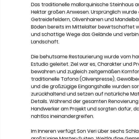
Das traditionelle mallorquinische Steinhaus a
Hektar großen Anwesen. Ursprünglich wurde d
Getreidefeldern, Olivenhainen und Mandelbäu
Böden bereits im Mittelalter bewirtschaftet
und schattige Wege das Gelände und verbin
Landschaft.
Die behutsame Restaurierung wurde vom hau
Estudio geleitet. Ziel war es, Charakter und
bewahren und zugleich zeitgemäßen Komfort z
traditionelle Tafona (Olivenpresse), Gewölbe
und die großzügige Eingangshalle wurden sorgf
zurückhaltend und setzen auf natürliche Mat
Details. Während der gesamten Renovierung a
Handwerker am Projekt und sorgten dafür, d
nahtlos ineinandergreifen.
Im Inneren verfügt Son Veri über sechs Schl
großzügige Master-Suiten. Weitläufige Gem