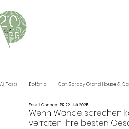
Faust Concept PR ist eine exklusive Boutique-PR-Age
und persönliche Beratung in den Bereichen Tourismus,
Klassische PR im Print Bereich, Events sowie Social M
All Posts
Botànic
Can Bordoy Grand House & G
Faust Concept PR
22. Juli 2025
The Ozen Collection
Faust Concept PR
Pos
Wenn Wände sprechen könn
verraten ihre besten Ges