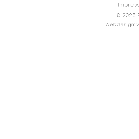
Impres
© 2025 
Webdesign: 