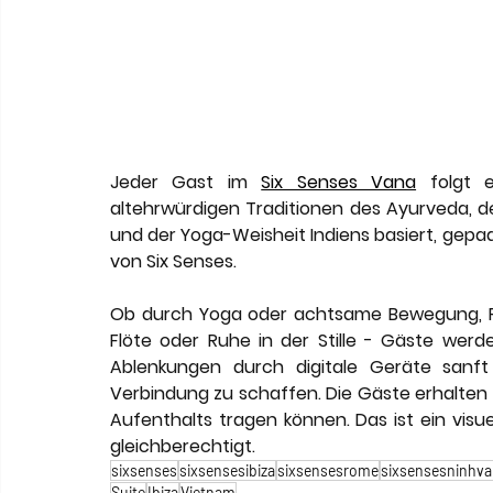
Jeder Gast im 
Six Senses Vana
 folgt e
altehrwürdigen Traditionen des Ayurveda, der
und der Yoga-Weisheit Indiens basiert, gepa
von Six Senses.
Ob durch Yoga oder achtsame Bewegung, R
Flöte oder Ruhe in der Stille - Gäste werde
Ablenkungen durch digitale Geräte sanft
Verbindung zu schaffen. Die Gäste erhalten e
Aufenthalts tragen können. Das ist ein visuel
gleichberechtigt.
sixsenses
sixsensesibiza
sixsensesrome
sixsensesninhv
Suite
Ibiza
Vietnam