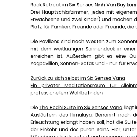
Rock Retreat im Six Senses Ninh Van Bay
 kön
Drei Hauptschlafzimmer, jedes mit eigenem 
Erwachsene und zwei Kinder) und machen da
Platz für Familien, Freunde oder Freunde, die s
Die Pavillons sind nach Westen zum Sonnen
mit dem weitläufigen Sonnendeck in einer
erreichen ist. Außerdem gibt es eine Ou
Yogpavillion, Sonnen-Sofas und - nur für Erwa
Zurück zu sich selbst im Six Senses Vana
Ein privater Meditationsraum für Alle
professionellem Wohlbefinden
Die 
The Bodhi Suite im Six Senses Vana
 liegt
Ausläufern des Himalaya. Benannt nach d
Erleuchtung erlangt haben soll, hat die Suite 
der Einkehr und des puren Seins. Hier, un
Mönchen selbst kuratiert und gesegnet wurde