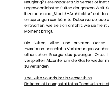
Meneghetti Wine Hotel & Winery
Karriere
L
Neugierig? Hereinspaziert! Six Senses öffnet
ungewöhnlichsten Suiten der ganzen Welt. Sei
Ibiza oder eine „Stealth-Architektur“ auf den 
entsprungen sein könnte. Dabei wurde jede e
Son Moli Country House
Vestige Collection
entworfen, wie sie sich anfühlt, wie sie fließ
Moment bringt.
Die Suiten, Villen und privaten Oasen 
zwischenmenschliche Verbindungen wachsen k
ätherischen Energie des jeweiligen Ortes h
verspielten Akzente, um die Gäste wieder mi
zu verbinden.
The Suite Sounds im Six Senses Ibiza
Ein komplett ausgestattetes Tonstudio mit 