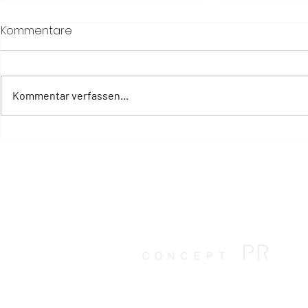
Kommentare
Kommentar verfassen...
The Way of a Woman: Six
Six Senses
Senses unterstützt
zwischen
Frauengesundheit in allen
Wüstenland
Lebensphasen
und der Kü
Meeres