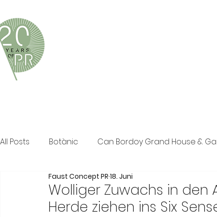
Faust Concept PR ist eine exklusive Boutique-PR-Age
und persönliche Beratung in den Bereichen Tourismus,
Klassische PR im Print Bereich, Events sowie Social M
All Posts
Botànic
Can Bordoy Grand House & G
Faust Concept PR
18. Juni
The Ozen Collection
Faust Concept PR
Pos
Wolliger Zuwachs in den 
Herde ziehen ins Six Sen