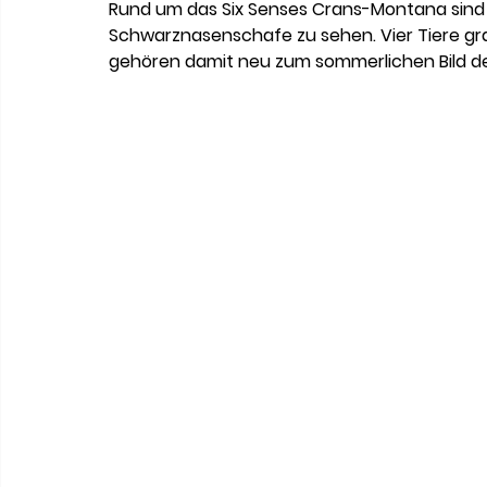
Meneghetti Wine Hotel & Winery
Karriere
L
Rund um das Six Senses Crans-Montana sind 
Schwarznasenschafe zu sehen. Vier Tiere gr
gehören damit neu zum sommerlichen Bild de
Son Moli Country House
Vestige Collection