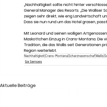
„Nachhaltigkeit sollte nicht hinter verschlos
General Manager des Resorts. „Die Walliser S
zeigen sehr direkt, wie eng Landwirtschaft u
Dass sie nun rund um das Hotel grasen, pass
Mit Leonard und seinen wolligen Artgenossen
Maskottchen Einzug in Crans-Montana. Die v
Tradition, die das Wallis seit Generationen p
Region weiterlebt.
Nachhaltigkeit
Crans-Montana
Scharznasenschaf
Wallis
S
Six Senses
Aktuelle Beiträge