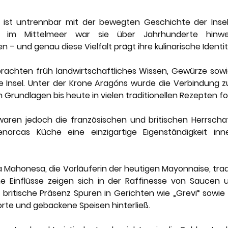
ist untrennbar mit der bewegten Geschichte der Insel 
t im Mittelmeer war sie über Jahrhunderte hinweg 
n – und genau diese Vielfalt prägt ihre kulinarische Identit
brachten früh landwirtschaftliches Wissen, Gewürze sowi
e Insel. Unter der Krone Aragóns wurde die Verbindung zu
 Grundlagen bis heute in vielen traditionellen Rezepten fo
aren jedoch die französischen und britischen Herrschaf
norcas Küche eine einzigartige Eigenständigkeit inne
a Mahonesa, die Vorläuferin der heutigen Mayonnaise, tradi
he Einflüsse zeigen sich in der Raffinesse von Saucen un
britische Präsenz Spuren in Gerichten wie „Grevi“ sowie i
te und gebackene Speisen hinterließ.