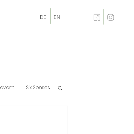
DE
EN
revent
Six Senses
p
l