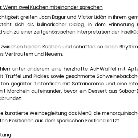
a: Wenn zwei Küchen miteinander sprechen
chtigkeit greifen Joan Bagur und Víctor Lidón in ihrem g
teht sich als kulinarischer Dialog, in dem Erinnerung
 sich zu einer zeitgenössischen Interpretation der Inselk
zwischen beiden Küchen und schaffen so einen Rhythmus
aus Vertrautem und Neuem.
hlen unter anderem eine herzhafte Aal-Waffel mit Apfel
t Trüffel und Pickles sowie geschmorte Schweinebäckchen
fen gegrillter Tintenfisch mit Safrancreme und eine Inte
 mit Morcheln aufeinander, bevor ein Dessert aus Sobao-Bi
abrundet.
ne kuratierte Weinbegleitung das Menü, die menorquinisch
ten Positionen aus dem spanischen Festland setzt.
ltung