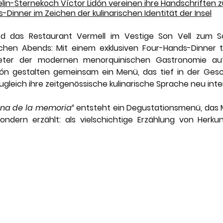
nery
Karriere
Lefay Resorts
Maslina Resort
lin-Sternekoch Víctor Lidón vereinen ihre Handschriften 
-Dinner im Zeichen der kulinarischen Identität der Insel
d das Restaurant Vermell im Vestige Son Vell zum Sc
Vestige Collection
The Thinking Traveller
schen Abends: Mit einem exklusiven Four-Hands-Dinner t
treter der modernen menorquinischen Gastronomie auf
ón gestalten gemeinsam ein Menü, das tief in der Gesch
zugleich ihre zeitgenössische kulinarische Sprache neu inter
ina de la memoria“
 entsteht ein Degustationsmenü, das
sondern erzählt: als vielschichtige Erzählung von Herku