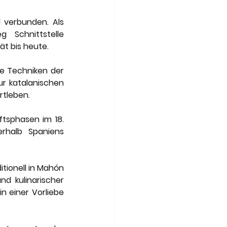
verbunden. Als 
Schnittstelle 
ät bis heute.
e Techniken der 
r katalanischen 
rtleben.
tsphasen im 18. 
rhalb Spaniens 
tionell in Mahón 
d kulinarischer 
n einer Vorliebe 