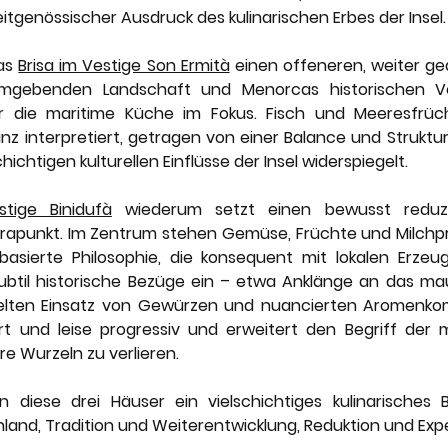
 zeitgenössischer Ausdruck des kulinarischen Erbes der Insel.
as 
Brisa im Vestige Son Ermità
 einen offeneren, weiter ge
mgebenden Landschaft und Menorcas historischen Ve
er die maritime Küche im Fokus. Fisch und Meeresfrüc
anz interpretiert, getragen von einer Balance und Struktur
chichtigen kulturellen Einflüsse der Insel widerspiegelt.
tige Binidufà
 wiederum setzt einen bewusst reduzie
rapunkt. Im Zentrum stehen Gemüse, Früchte und Milchpr
asierte Philosophie, die konsequent mit lokalen Erzeugn
 subtil historische Bezüge ein – etwa Anklänge an das mau
ielten Einsatz von Gewürzen und nuancierten Aromenkomb
ert und leise progressiv und erweitert den Begriff der 
e Wurzeln zu verlieren.
diese drei Häuser ein vielschichtiges kulinarisches B
nland, Tradition und Weiterentwicklung, Reduktion und Exp