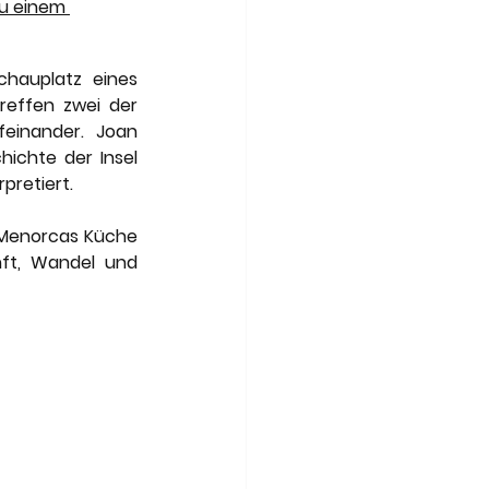
Art of Travel
zu einem 
hauplatz eines 
reffen zwei der 
einander. Joan 
ichte der Insel 
pretiert.
 Menorcas Küche 
nft, Wandel und 