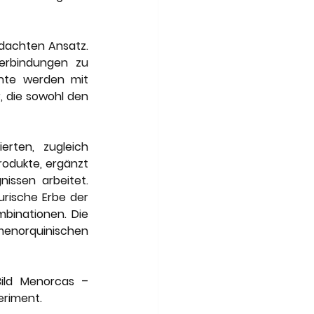
dachten Ansatz. 
rbindungen zu 
hte werden mit 
, die sowohl den 
rten, zugleich 
odukte, ergänzt 
issen arbeitet. 
rische Erbe der 
inationen. Die 
menorquinischen 
ild Menorcas – 
eriment.