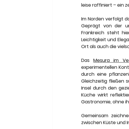
leise raffiniert – ein
Im Norden verfolgt d
Geprägt von der u
Frankreich steht hi
Leichtigkeit und Eleg
Ort als auch die viels
Das 
Mesura im Ves
experimentellen Kont
durch eine pflanzenb
Gleichzeitig fließen
Insel durch den gez
Küche wirkt reflekti
Gastronomie, ohne ihr
Gemeinsam zeichnen 
zwischen Küste und I