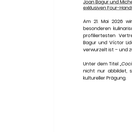
Meneghetti Wine Hotel & Wi
Joan Bagur und Miche
exklusiven Four-Hands
Am 21. Mai 2026 wir
Son Moli Country House
besonderen kulinari
profiliertesten Ver
Bagur und Víctor Lid
verwurzelt ist – und 
Unter dem Titel 
„Coc
nicht nur abbildet, 
kultureller Prägung.