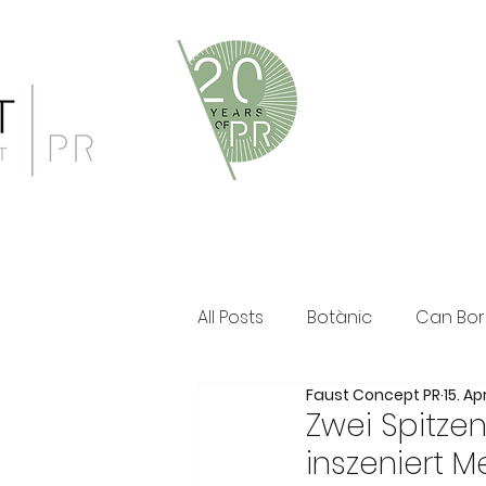
Faust Concept PR ist eine 
und persönliche Beratung i
Klassische PR im Print Ber
All Posts
Botànic
Can Bor
Faust Concept PR
15. Apr
The Ozen Collection
Fau
Zwei Spitzen
inszeniert 