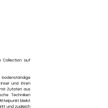
 Collection auf 
h bodenständige 
nsel und ihren 
it Zutaten aus 
sche Techniken 
ttelpunkt bleibt 
rkt und zugleich 