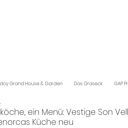
exklusive Boutique-PR-Agentur in München. Individuelle Konzepte
n den Bereichen Tourismus, Hotel, Wellness und Lifestyle.
eich, Events sowie Social Media.
doy Grand House & Garden
Das Graseck
GAP P
.
st Concept PR
Posada d’Es Molí
The Anam Grou
köche, ein Menü: Vestige Son Vel
Menorcas Küche neu