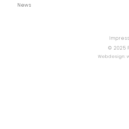
News
Impres
© 2025 
Webdesign: 