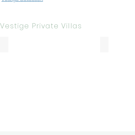
Vestige Private Villas
Palacio de Figueras, Asturien
Santa Ana, M