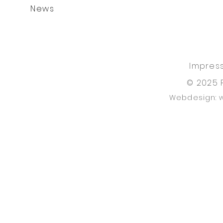
News
Impres
© 2025 
Webdesign: 