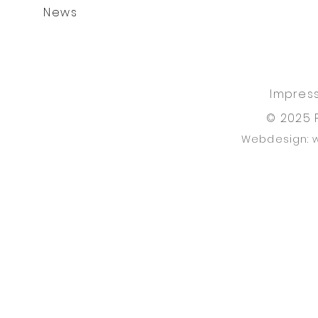
News
Impres
© 2025 
Webdesign: 