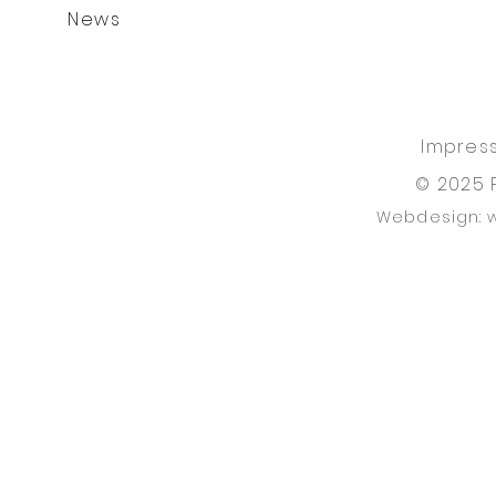
News
Impres
© 2025 
Webdesign: 