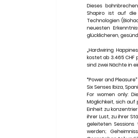
Dieses bahnbrechen
Shapiro ist auf di
Technologien (Bioha
neuesten Erkenntni
glücklicheren, gesün
„Hardwiring Happine
kostet ab 3.465 CHF p
sind zwei Nächte in 
“Power and Pleasure”
Six Senses Ibiza, Spa
For women only: Die
Möglichkeit, sich auf 
Einheit zu konzentrie
ihrer Lust, zu ihrer 
geleiteten Sessions 
werden; Geheimnis