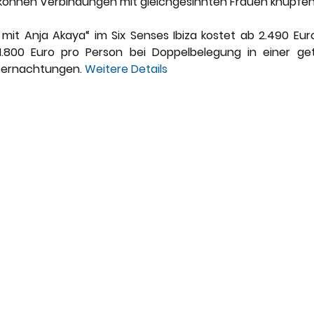
können Verbindungen mit gleichgesinnten Frauen knüpfen
mit Anja Akaya“ im Six Senses Ibiza kostet ab 2.490 Euro
1.800 Euro pro Person bei Doppelbelegung in einer gete
Übernachtungen. 
Weitere Details