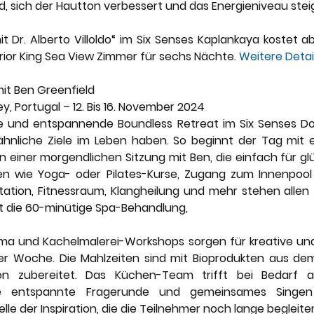
rd, sich der Hautton verbessert und das Energieniveau steig
Dr. Alberto Villoldo“ im Six Senses Kaplankaya kostet ab
rior King Sea View Zimmer für sechs Nächte. 
Weitere Detai
mit Ben Greenfield
y, Portugal – 12. Bis 16. November 2024
e und entspannende Boundless Retreat im Six Senses Dou
 ähnliche Ziele im Leben haben. So beginnt der Tag mit
n einer morgendlichen Sitzung mit Ben, die einfach für glü
äten wie Yoga- oder Pilates-Kurse, Zugang zum Innenpool u
tation, Fitnessraum, Klangheilung und mehr stehen allen 
st die 60-minütige Spa-Behandlung,
ma und Kachelmalerei-Workshops sorgen für kreative und
er Woche. Die Mahlzeiten sind mit Bioprodukten aus dem
n zubereitet. Das Küchen-Team trifft bei Bedarf all
ne entspannte Fragerunde und gemeinsames Singen
le der Inspiration, die die Teilnehmer noch lange begleit