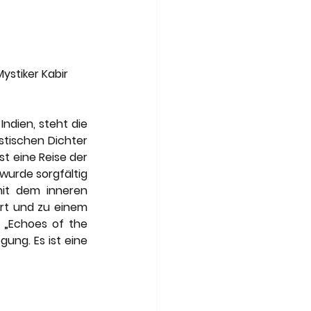
ystiker Kabir 
ndien, steht die 
tischen Dichter 
t eine Reise der 
urde sorgfältig 
it dem inneren 
ert und zu einem 
 „Echoes of the 
ung. Es ist eine 