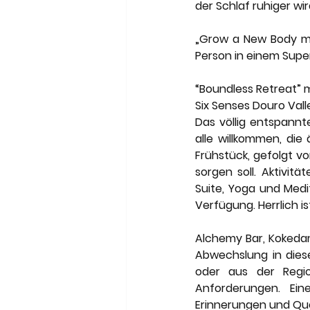
der Schlaf ruhiger wi
„Grow a New Body mit 
Person in einem Supe
“Boundless Retreat” 
Six Senses Douro Valle
Das völlig entspannt
alle willkommen, die
Frühstück, gefolgt vo
sorgen soll. Aktivit
Suite, Yoga und Medi
Verfügung. Herrlich i
Alchemy Bar, Kokeda
Abwechslung in dies
oder aus der Regio
Anforderungen. Ei
Erinnerungen und Quel