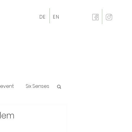
DE
EN
revent
Six Senses
p
alem