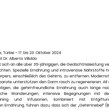
 Türkei – 17. bis 23. Oktober 2024
 Dr. Alberto Villoldo
t sich an alle über 35-jährigigen, die Gedächtnisleistung ve
ten. Spezielle Ernährung und intravenöse Nährstoffe hel
örpers, einschließlich des Gehirns, zu entfernen. Modernst
arate unterstützen den Darm rasch zu regenerieren. All d
tigen, die gehirnfreundliche Ernährung auch lange na
gliche Wanderungen, intensive Begegnungen mit der
raining und Infusionen, kombiniert mit Entgift
 Ernährung, führen dazu, dass sich der „Gehirnnebel“ (Bra