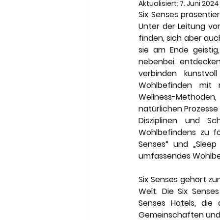
Meneghetti Wine Hotel & Wi
Aktualisiert:
7. Juni 2024
Six Senses präsentier
Unter der Leitung vo
finden, sich aber au
Son Moli Country House
sie am Ende geistig,
nebenbei entdecken 
verbinden kunstvoll
Wohlbefinden mit m
Wellness-Methoden, 
natürlichen Prozesse 
Disziplinen und S
Wohlbefindens zu fö
Senses“ und „Sleep 
umfassendes Wohlbef
Six Senses gehört zum
Welt. Die Six Sense
Senses Hotels, die
Gemeinschaften und 