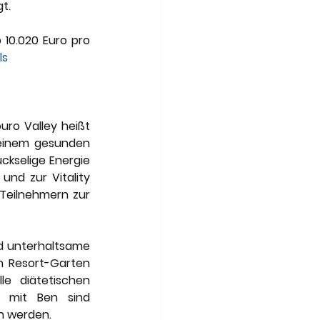
t.
 10.020 Euro pro 
ls
ro Valley heißt 
 einem gesunden 
ckselige Energie 
nd zur Vitality 
Teilnehmern zur 
 unterhaltsame 
 Resort-Garten 
e diätetischen 
 mit Ben sind 
en werden.