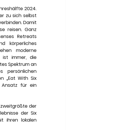
Art of Travel
hreshälfte 2024. 
 zu sich selbst 
erbinden. Damit 
se reisen. Ganz 
enses Retreats 
d körperliches 
tehen moderne 
 ist immer, die 
ites Spektrum an 
 persönlichen 
 „Eat With Six 
Ansatz für ein 
 zweitgrößte der 
ebnisse der Six 
 ihren lokalen 