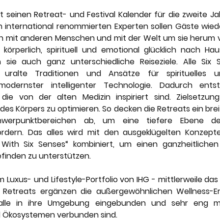
nery
Karriere
Lefay Resorts
Maslina Resort
t seinen Retreat- und Festival Kalender für die zweite Ja
n international renommierten Experten sollen Gäste wieder
ch mit anderen Menschen und mit der Welt um sie herum v
Vestige Collection
The Thinking Traveller
 körperlich, spirituell und emotional glücklich nach Hau
sie auch ganz unterschiedliche Reiseziele. Alle Six S
 uralte Traditionen und Ansätze für spirituelles un
odernster intelligenter Technologie. Dadurch ents
die von der alten Medizin inspiriert sind. Zielsetzung
des Körpers zu optimieren. So decken die Retreats ein bre
chwerpunktbereichen ab, um eine tiefere Ebene des
rdern. Das alles wird mit den ausgeklügelten Konzepten
With Six Senses“ kombiniert, um einen ganzheitlichen 
inden zu unterstützen.
 Luxus- und Lifestyle-Portfolio von IHG - mittlerweile das
s Retreats ergänzen die außergewöhnlichen Wellness-Erl
 alle in ihre Umgebung eingebunden und sehr eng mit
Ökosystemen verbunden sind. 