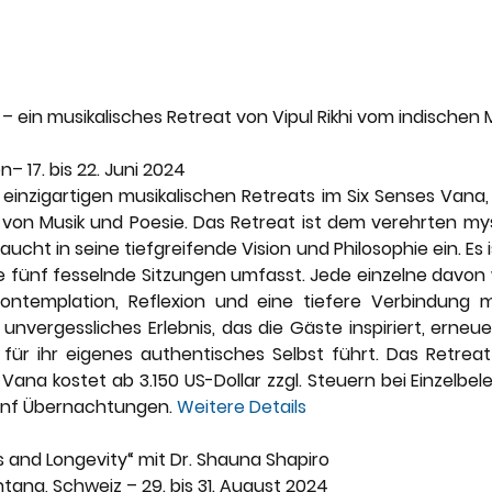
– ein musikalisches Retreat von Vipul Rikhi vom indischen M
n– 17. bis 22. Juni 2024
 einzigartigen musikalischen Retreats im Six Senses Vana, I
 von Musik und Poesie. Das Retreat ist dem verehrten mys
cht in seine tiefgreifende Vision und Philosophie ein. Es is
e fünf fesselnde Sitzungen umfasst. Jede einzelne davon w
ontemplation, Reflexion und eine tiefere Verbindung m
n unvergessliches Erlebnis, das die Gäste inspiriert, erneu
 für ihr eigenes authentisches Selbst führt. Das Retreat
Vana kostet ab 3.150 US-Dollar zzgl. Steuern bei Einzelbeleg
ünf Übernachtungen. 
Weitere Details
 and Longevity“ mit Dr. Shauna Shapiro
ana, Schweiz – 29. bis 31. August 2024