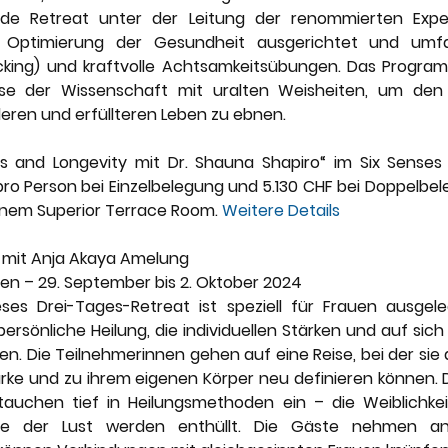
de Retreat unter der Leitung der renommierten Exper
e Optimierung der Gesundheit ausgerichtet und umfa
cking) und kraftvolle Achtsamkeitsübungen. Das Program
sse der Wissenschaft mit uralten Weisheiten, um de
deren und erfüllteren Leben zu ebnen.
ss and Longevity mit Dr. Shauna Shapiro“ im Six Senses
ro Person bei Einzelbelegung und 5.130 CHF bei Doppelbel
einem Superior Terrace Room. 
Weitere Details
 mit Anja Akaya Amelung
nien – 29. September bis 2. Oktober 2024
ses Drei-Tages-Retreat ist speziell für Frauen ausgele
persönliche Heilung, die individuellen Stärken und auf sich 
ren. Die Teilnehmerinnen gehen auf eine Reise, bei der sie 
Stärke und zu ihrem eigenen Körper neu definieren können. 
tauchen tief in Heilungsmethoden ein – die Weiblichkeit 
se der Lust werden enthüllt. Die Gäste nehmen an