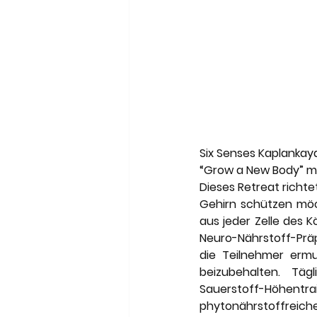
Six Senses Kaplankaya,
“Grow a New Body” mit
Dieses Retreat richte
Gehirn schützen möch
aus jeder Zelle des K
Neuro-Nährstoff-Präp
die Teilnehmer ermu
beizubehalten. Tä
Sauerstoff-Höhent
phytonährstoffreichen