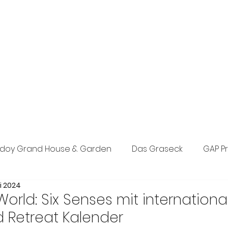
exklusive Boutique-PR-Agentur in München. Individuelle Konzepte
n den Bereichen Tourismus, Hotel, Wellness und Lifestyle.
eich, Events sowie Social Media.
doy Grand House & Garden
Das Graseck
GAP P
ni 2024
st Concept PR
Posada d’Es Molí
The Anam Grou
 World: Six Senses mit internation
d Retreat Kalender