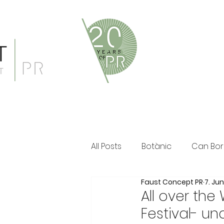
Faust Concept PR ist eine 
und persönliche Beratung i
Klassische PR im Print Ber
All Posts
Botànic
Can Bor
Faust Concept PR
7. Ju
The Ozen Collection
Fau
All over the
Festival- un