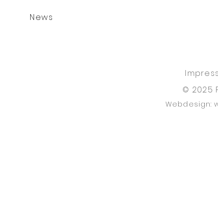
News
Impres
© 2025 
Webdesign: 