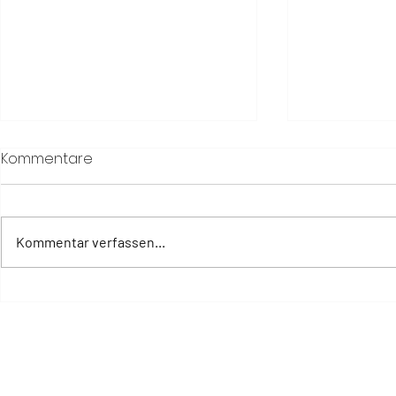
Kommentare
Kommentar verfassen...
Warum Erholung heute
Vielleicht i
mehr braucht als eine
was wir br
Auszeit
Sommer