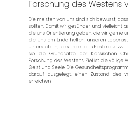
Meneghetti Wine Hotel & Winery
Karriere
L
Forschung des Westens v
Die meisten von uns sind sich bewusst, das
Son Moli Country House
Vestige Collection
sollten. Damit wir gesünder und vielleicht au
die uns Orientierung geben, die wir gerne un
die uns am Ende helfen, unseren Lebensst
unterstützen, sie vereint das Beste aus zwei
sie die Grundsätze der Klassischen Chin
Forschung des Westens. Ziel ist die völlige
Geist und Seele. Die Gesundheitsprogramme 
darauf ausgelegt, einen Zustand des vol
erreichen.