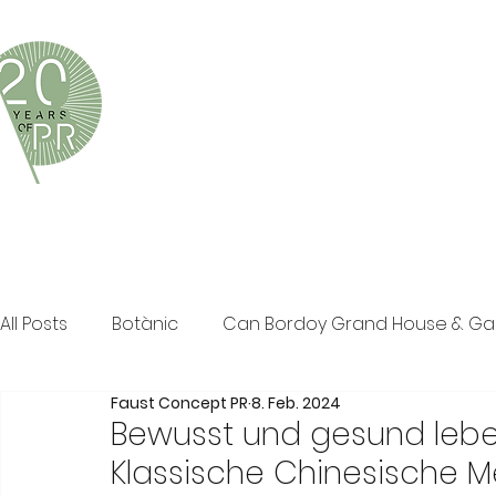
Faust Concept PR ist eine exklusive Boutique-PR-Age
und persönliche Beratung in den Bereichen Tourismus,
Klassische PR im Print Bereich, Events sowie Social M
All Posts
Botànic
Can Bordoy Grand House & G
Faust Concept PR
8. Feb. 2024
The Ozen Collection
Faust Concept PR
Pos
Bewusst und gesund lebe
Klassische Chinesische Me