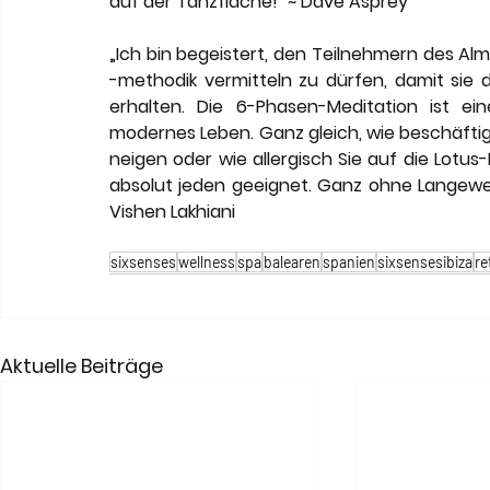
auf der Tanzfläche!" ~ Dave Asprey
„Ich bin begeistert, den Teilnehmern des Al
-methodik vermitteln zu dürfen, damit sie di
erhalten. Die 6-Phasen-Meditation ist ein
modernes Leben. Ganz gleich, wie beschäftigt
neigen oder wie allergisch Sie auf die Lotus-
absolut jeden geeignet. Ganz ohne Langeweile
Vishen Lakhiani
sixsenses
wellness
spa
balearen
spanien
sixsensesibiza
re
Aktuelle Beiträge