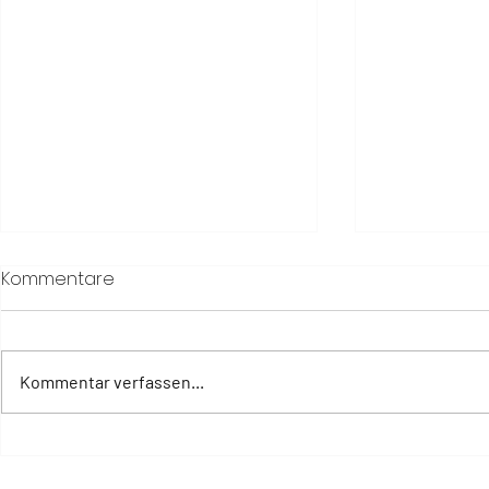
Kommentare
Kommentar verfassen...
Warum Erholung heute
The Way of
mehr braucht als eine
Senses unt