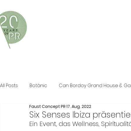
Faust Concept PR ist eine exklusive Boutique-PR-Age
und persönliche Beratung in den Bereichen Tourismus,
Klassische PR im Print Bereich, Events sowie Social M
All Posts
Botànic
Can Bordoy Grand House & G
Faust Concept PR
17. Aug. 2022
The Ozen Collection
Faust Concept PR
Pos
Six Senses Ibiza präsentie
Ein Event, das Wellness, Spiritual