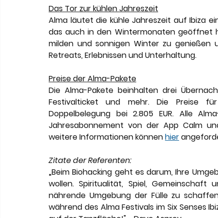
Das Tor zur kühlen Jahreszeit
Alma läutet die kühle Jahreszeit auf Ibiza ei
das auch in den Wintermonaten geöffnet hat
milden und sonnigen Winter zu genießen u
Retreats, Erlebnissen und Unterhaltung. 
Preise der Alma-Pakete
Die Alma-Pakete beinhalten drei Übernacht
Festivalticket und mehr. Die Preise für
Doppelbelegung bei 2.805 EUR. Alle Alma
Jahresabonnement von der App Calm und
weitere Informationen können 
hier
 angeford
Zitate der Referenten:
„Beim Biohacking geht es darum, Ihre Umgebu
wollen. Spiritualität, Spiel, Gemeinschaf
nährende Umgebung der Fülle zu schaffen. 
während des Alma Festivals im Six Senses Ibi