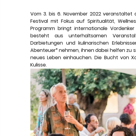
Meneghetti Wine Hotel & Winery
Karriere
L
Vom 3. bis 6. November 2022 veranstaltet d
Festival mit Fokus auf Spiritualität, Well
Son Moli Country House
Vestige Collection
Programm bringt internationale Vordenke
besteht aus unterhaltsamen Veranstaltu
Darbietungen und kulinarischen Erlebniss
Abenteuer“ nehmen, ihnen dabei helfen zu sic
neues Leben einhauchen. Die Bucht von Xar
Kulisse.