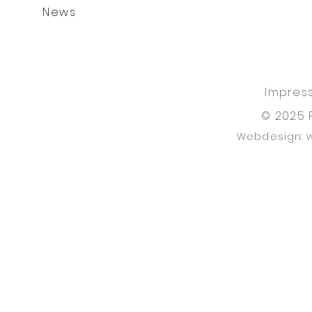
News
Impres
© 2025 
Webdesign: 