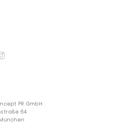
Senses Crans-Montana
Platz zwei der besten
rts Europas bei den
el + Leisure World’s
 Awards 2026
oncept PR GmbH
straße 64
 München