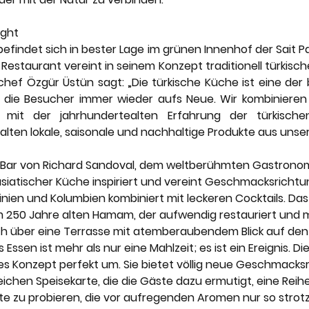
ight
efindet sich in bester Lage im grünen Innenhof der Sait P
Restaurant vereint in seinem Konzept traditionell türkisc
chef Özgür Üstün sagt: „Die türkische Küche ist eine der 
die Besucher immer wieder aufs Neue. Wir kombinieren d
 mit der jahrhundertealten Erfahrung der türkischen 
en lokale, saisonale und nachhaltige Produkte aus unse
o Bar von Richard Sandoval, dem weltberühmten Gastronom
asiatischer Küche inspiriert und vereint Geschmacksricht
ntinien und Kolumbien kombiniert mit leckeren Cocktails. Da
em 250 Jahre alten Hamam, der aufwendig restauriert und m
ch über eine Terrasse mit atemberaubendem Blick auf den
Essen ist mehr als nur eine Mahlzeit; es ist ein Ereignis. Die
ses Konzept perfekt um. Sie bietet völlig neue Geschmacks
chen Speisekarte, die die Gäste dazu ermutigt, eine Reihe
te zu probieren, die vor aufregenden Aromen nur so strotze