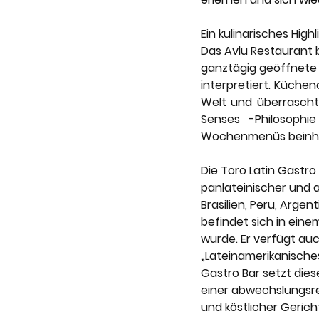
Ein kulinarisches Highl
Das Avlu Restaurant b
ganztägig geöffnete 
interpretiert. Küchen
Welt und überrascht 
Senses -Philosophie
Wochenmenüs beinhalt
Die Toro Latin Gastr
panlateinischer und 
Brasilien, Peru, Arge
befindet sich in ein
wurde. Er verfügt au
„Lateinamerikanisches 
Gastro Bar setzt die
einer abwechslungsrei
und köstlicher Gerich