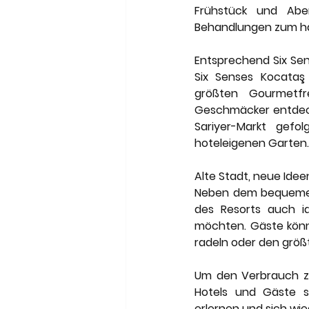
Frühstück und Abe
Behandlungen zum hal
Entsprechend Six Sen
Six Senses Kocataş
größten Gourmetfr
Geschmäcker entdeck
Sariyer-Markt gef
hoteleigenen Garten.
Alte Stadt, neue Idee
Neben dem bequemen Z
des Resorts auch id
möchten. Gäste könn
radeln oder den größt
Um den Verbrauch zu 
Hotels und Gäste si
erlernen und sich wie