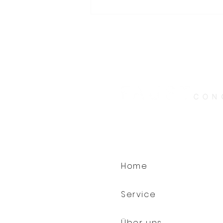
The Way of a Woman: Six
Senses unterstützt
Frauengesundheit in allen
Lebensphasen
Home
Service
Über uns