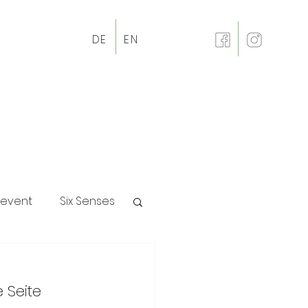
DE
EN
revent
Six Senses
p
 Seite 