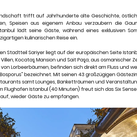
nery
Karriere
Lefay Resorts
Maslina Resort
ndschaft trifft auf Jahrhunderte alte Geschichte, östlic
zen, Speisen aus eigenem Anbau verzaubern die Gaum
Vestige Collection
The Thinking Traveller
tanbul lädt seine Gäste, während eines exklusiven So
zigartigen kulinarischen Reise ein. 
n Stadtteil Sariyer liegt auf der europäischen Seite Istanb
 Villen, Kocataş Mansion und Sait Paşa, aus osmanischer Ze
von Lorbeerbäumen, befinden sich direkt am Fluss und w
s Bosporus" bezeichnet. Mit seinen 43 großzügigen Gästez
estaurants samt Lounges, Banketträumen und Veranstaltu
 Flughafen Istanbul (40 Minuten) freut sich das Six Sens
rauf, wieder Gäste zu empfangen. 