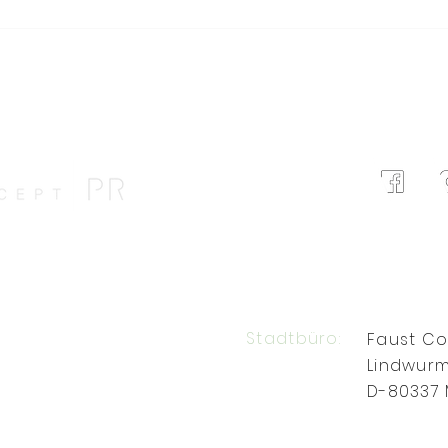
Six Senses AMAALA eröffnet
Six 
zwischen
auf 
Wüstenlandschaft, Lagune
Reso
und der Küste des Roten
Trav
Meeres
Best
Stadtbüro:
Faust C
Lindwurm
D-80337