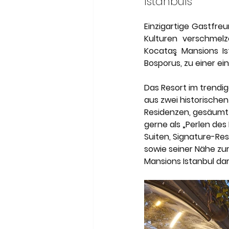
Istanbuls
Meneghetti Wine Hotel & Wi
Einzigartige Gastfreu
Kulturen verschmel
Son Moli Country House
Kocataş Mansions Is
Bosporus, zu einer ein
Das Resort im trendige
aus zwei historischen
Residenzen, gesäumt 
gerne als „Perlen de
Suiten, Signature-R
sowie seiner Nähe zum
Mansions Istanbul da