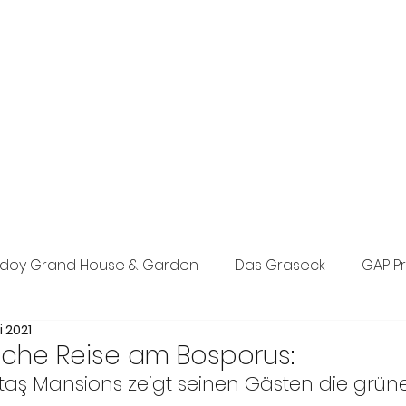
exklusive Boutique-PR-Agentur in München. Individuelle Konzepte
n den Bereichen Tourismus, Hotel, Wellness und Lifestyle.
eich, Events sowie Social Media.
doy Grand House & Garden
Das Graseck
GAP P
li 2021
st Concept PR
Posada d’Es Molí
The Anam Grou
ische Reise am Bosporus:
taş Mansions zeigt seinen Gästen die grüne