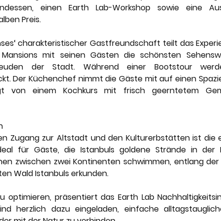
ndessen, einen Earth Lab-Workshop sowie eine A
ben Preis.
ses‘ charakteristischer Gastfreundschaft teilt das Exper
 Mansions mit seinen Gästen die schönsten Sehenswü
euden der Stadt. Während einer Bootstour werde
t. Der Küchenchef nimmt die Gäste mit auf einen Spazie
olgt von einem Kochkurs mit frisch geerntetem G
 
n
ugang zur Altstadt und den Kulturerbstätten ist die er
eal für Gäste, die Istanbuls goldene Strände in der
en zwischen zwei Kontinenten schwimmen, entlang der
en Wald Istanbuls erkunden.  
optimieren, präsentiert das Earth Lab Nachhaltigkeitsi
nd herzlich dazu eingeladen, einfache alltagstaugliche
der mit der Natur zu verbinden. 