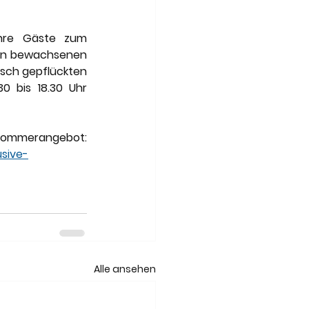
hre Gäste zum 
rün bewachsenen 
sch gepflückten 
 bis 18.30 Uhr 
Weitere Informationen und Details zum Exklusiven Bosporus Sommerangebot: 
usive-
Alle ansehen