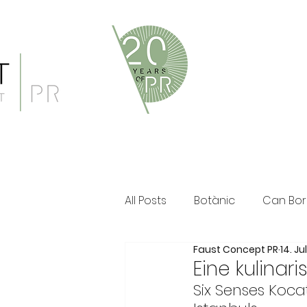
Faust Concept PR ist eine 
und persönliche Beratung i
Klassische PR im Print Ber
All Posts
Botànic
Can Bor
Faust Concept PR
14. Ju
The Ozen Collection
Fau
Eine kulinar
Six Senses Koca