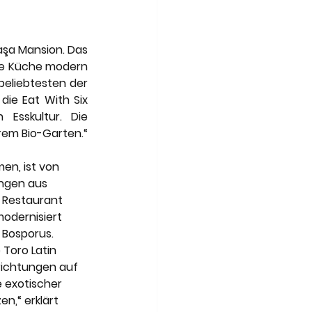
aşa Mansion. Das 
he Küche modern 
beliebtesten der 
ie Eat With Six 
Esskultur. Die 
rem Bio-Garten.“
en, ist von 
ungen aus 
s Restaurant 
odernisiert 
 Bosporus. 
 Toro Latin 
richtungen auf 
 exotischer 
n,“ erklärt 