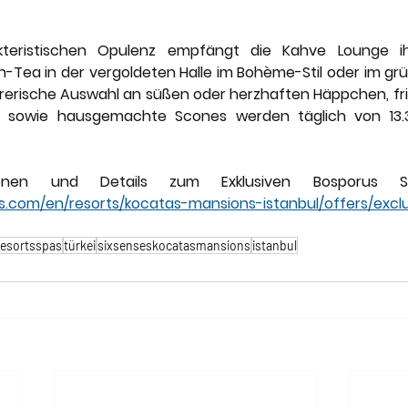
kteristischen Opulenz empfängt die Kahve Lounge i
n-Tea in der vergoldeten Halle im Bohème-Stil oder im g
hrerische Auswahl an süßen oder herzhaften Häppchen, fri
 sowie hausgemachte Scones werden täglich von 13.30
s.com/en/resorts/kocatas-mansions-istanbul/offers/excl
resortsspas
türkei
sixsenseskocatasmansions
istanbul