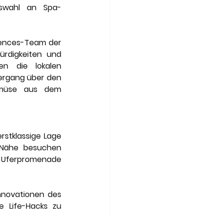
uswahl an Spa-
iences-Team der 
rdigkeiten und 
n die lokalen 
rgang über den 
emüse aus dem 
stklassige Lage 
 Nähe besuchen 
 Uferpromenade 
nnovationen des 
 Life-Hacks zu 