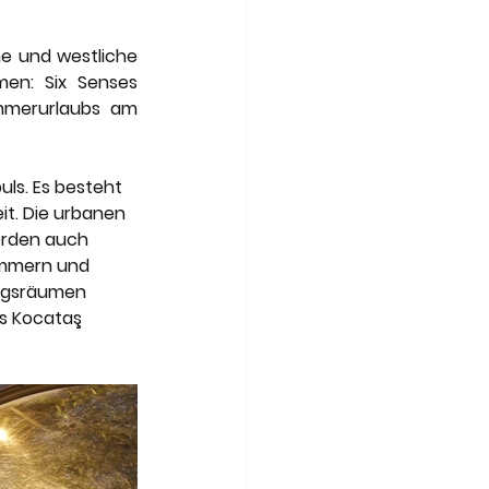
Art of Travel
he und westliche 
en: Six Senses 
mmerurlaubs am 
uls. Es besteht 
it. Die urbanen 
erden auch 
immern und 
ngsräumen 
es Kocataş 