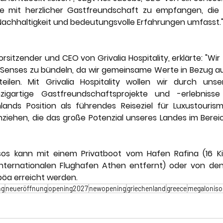
e mit herzlicher Gastfreundschaft zu empfangen, die
achhaltigkeit und bedeutungsvolle Erfahrungen umfasst.
rsitzender und CEO von Grivalia Hospitality, erklärte: "Wir 
x Senses zu bündeln, da wir gemeinsame Werte in Bezug auf
ilen. Mit Grivalia Hospitality wollen wir durch unsere
igartige Gastfreundschaftsprojekte und -erlebnisse
nlands Position als führendes Reiseziel für Luxustouris
ziehen, die das große Potenzial unseres Landes im Bere
sos kann mit einem Privatboot vom Hafen Rafina (16 Ki
nternationalen Flughafen Athen entfernt) oder von den
böa erreicht werden. 
ng
neueröffnung
opening2027
newopening
griechenland
greece
megaloniso