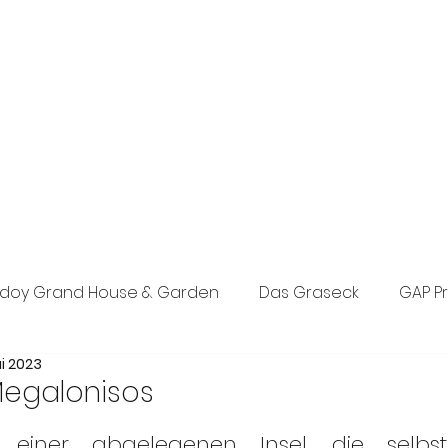
exklusive Boutique-PR-Agentur in München. Individuelle Konzepte
n den Bereichen Tourismus, Hotel, Wellness und Lifestyle.
eich, Events sowie Social Media.
doy Grand House & Garden
Das Graseck
GAP P
ai 2023
st Concept PR
Posada d’Es Molí
The Anam Grou
Megalonisos
 einer abgelegenen Insel, die selbs