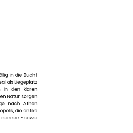
lig in die Bucht 
l als Liegeplatz 
 in den klaren 
n Natur sorgen 
üge nach Athen 
olis, die antike 
 nennen - sowie 