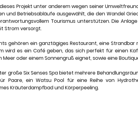
 dieses Projekt unter anderem wegen seiner Umweltfreundli
lien und Betriebsabläufe ausgewählt, die den Wandel Griec
rantwortungsvollem Tourismus unterstützen. Die Anlage 
it Strom versorgt.
ts gehören ein ganztägiges Restaurant, eine Strandbar mi
 wird es ein Café geben, das sich perfekt für einen Ka
 Meer oder einem Sonnengruß eignet, sowie eine Boutiqu
er große Six Senses Spa bietet mehrere Behandlungsräume
für Paare, ein Watsu Pool für eine Reihe von Hydrothe
es Kräuterdampfbad und Körperpeeling.