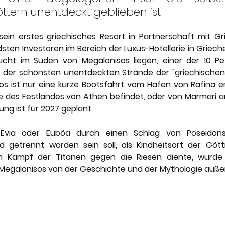
nery
Karriere
Lefay Resorts
Maslina Resort
ttern unentdeckt geblieben ist
ein erstes griechisches Resort in Partnerschaft mit Griva
Vestige Collection
The Thinking Traveller
en Investoren im Bereich der Luxus-Hotellerie in Griechen
cht im Süden von Megalonisos liegen, einer der 10 Peta
n der schönsten unentdeckten Strände der "griechischen 
os ist nur eine kurze Bootsfahrt vom Hafen von Rafina ent
e des Festlandes von Athen befindet, oder von Marmari a
ung ist für 2027 geplant.
 Evia oder Euböa durch einen Schlag von Poseidons
d getrennt worden sein soll, als Kindheitsort der Gött
n Kampf der Titanen gegen die Riesen diente, wurde 
Megalonisos von der Geschichte und der Mythologie außen