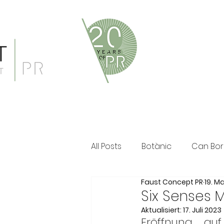
Faust Concept PR ist eine 
und persönliche Beratung i
Klassische PR im Print Ber
All Posts
Botànic
Can Bor
Faust Concept PR
19. M
The Ozen Collection
Fau
Six Senses 
Aktualisiert:
17. Juli 2023
Eröffnung auf