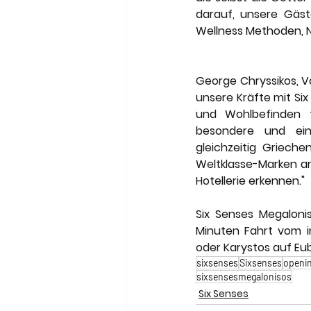
darauf, unsere Gäst
Wellness Methoden, N
George Chryssikos, Vo
unsere Kräfte mit Si
und Wohlbefinden te
besondere und einz
gleichzeitig Grieche
Weltklasse-Marken an
Hotellerie erkennen."
Six Senses Megaloni
Minuten Fahrt vom i
oder Karystos auf Eu
sixsenses
Sixsenses
openi
sixsensesmegalonisos
Six Senses