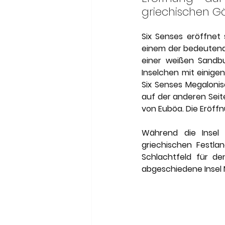
Meneghetti Wine Hotel & Wi
griechischen Gö
Six Senses eröffnet s
Son Moli Country House
einem der bedeutendst
einer weißen Sandbu
Inselchen mit einige
Six Senses Megalonis
auf der anderen Seit
von Euböa. Die Eröffn
Während die Insel
griechischen Festlan
Schlachtfeld für de
abgeschiedene Insel 