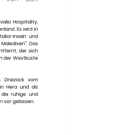
Art of Travel
lia Hospitality, 
land. Es wird in 
lioi-Inseln und 
Malediven". Das 
fernt, der sich 
n der Westküste 
 Dreizack vom 
in Hera und als 
die ruhige und 
 vor gelassen.