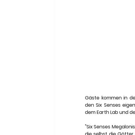
Gäste kommen in den
den Six Senses eige
dem Earth Lab und d
"Six Senses Megalonis
die selbst die Götter