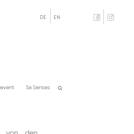
DE
EN
revent
Six Senses
p
t von den 