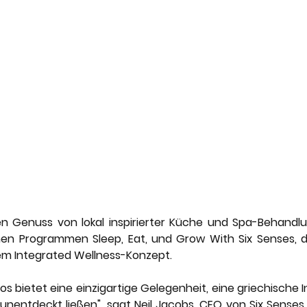
 Genuss von lokal inspirierter Küche und Spa-Behandlu
nen Programmen Sleep, Eat, und Grow With Six Senses, d
em Integrated Wellness-Konzept.
os bietet eine einzigartige Gelegenheit, eine griechische In
 unentdeckt ließen", sagt Neil Jacobs, CEO von Six Senses.