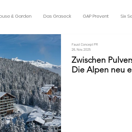
ouse & Garden
Das Graseck
GAP Prevent
Six S
PR
Posada d’Es Molí
The Anam Group
Meneghetti
Faust Concept PR
26. Nov. 2025
Zwischen Pulver
esort
Art of Travel
Son Moli Country House
Vesti
Die Alpen neu 