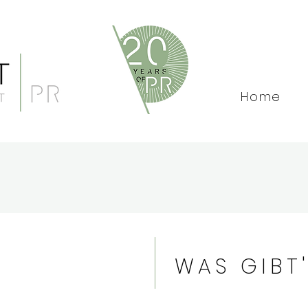
Faust Concept PR ist eine 
und persönliche Beratung i
Klassische PR im Print Ber
Home
WAS GIBT