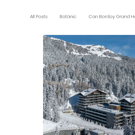
All Posts
Botànic
Can Bordoy Grand H
The Ozen Collection
Faust Concept 
Karriere
Lefay Resorts
Maslina R
The Thinking Traveller