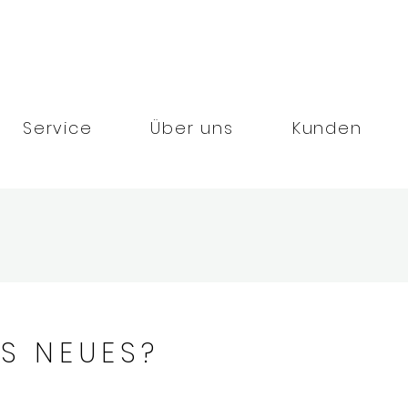
exklusive Boutique-PR-Agentur in München. Individuelle Konzepte
n den Bereichen Tourismus, Hotel, Wellness und Lifestyle.
eich, Events sowie Social Media.
Service
Über uns
Kunden
'S NEUES?