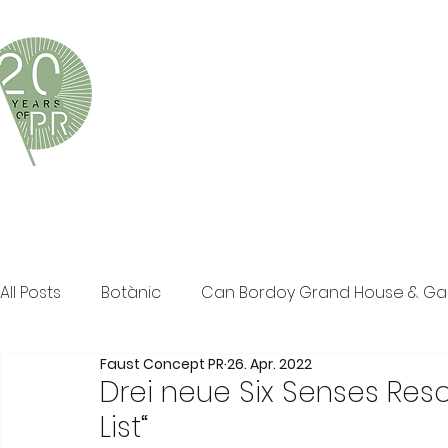
Faust Concept PR ist eine exklusive Boutique-PR-Age
und persönliche Beratung in den Bereichen Tourismus,
Klassische PR im Print Bereich, Events sowie Social M
All Posts
Botànic
Can Bordoy Grand House & G
Faust Concept PR
26. Apr. 2022
The Ozen Collection
Faust Concept PR
Pos
Drei neue Six Senses Resor
List“