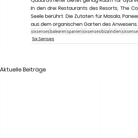
Quadratmeter bietet genug Raum für ayurve
In den drei Restaurants des Resorts, The Cor
Seele berührt. Die Zutaten für Masala, Pane
aus dem organischen Garten des Anwesens.
sixsenses
balearen
spanien
sixsensesibiza
indien
sixsense
Six Senses
Aktuelle Beiträge