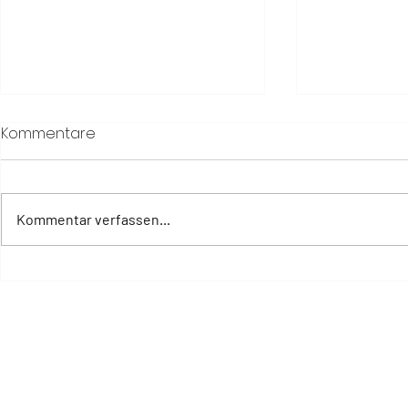
Kommentare
Kommentar verfassen...
The Way of a Woman: Six
Six Senses
Senses unterstützt
zwischen
Frauengesundheit in allen
Wüstenland
Lebensphasen
und der Kü
Meeres