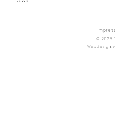
News
Impres
© 2025 
Webdesign: 