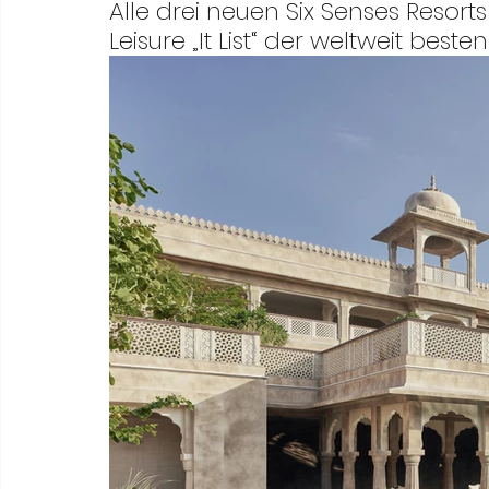
Meneghetti Wine Hotel & Winery
Karriere
L
Alle drei neuen Six Senses Resorts
Leisure „It List“ der weltweit bes
Son Moli Country House
Vestige Collection