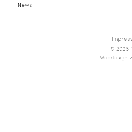
News
Impres
© 2025 
Webdesign: 